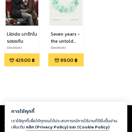
Libido เงารักใน
Seven years -
รอยแค้น
the untold
stories (เล่ม
Omittchi
Omittchi
พิเศษ เงารักใน
429.00
฿
89.00
฿
รอยแค้น)
Copyright ©
2026
Storylog Co., Ltd. - สตอรี่ล็อกขอสงวนสิทธิ์ไม่รับผิดชอบ
การใช้คุกกี้
ต่อผลงานหรือเนื้อหาใดที่อัปโหลดผ่านเว็บไซต์และปรากฏว่าละเมิดสิทธิใน
ทรัพย์สินทางปัญญาของบุคคลอื่นหรือขัดต่อกฎหมายและศีลธรรม ดังนั้น ผู้อ่าน
เราใช้คุกกี้เพื่อให้ทุกคนได้ประสบการณ์การใช้งานที่ดียิ่งขึ้นอ่าน
ทุกท่านโปรดใช้วิจารณญาณในการกลั่นกรองด้วยตนเอง และหากท่านพบว่าส่วน
เพิ่มเติม
คลิก (Privacy Policy) และ (Cookie Policy)
หนึ่งส่วนใดขัดต่อกฎหมายและศีลธรรม กรุณาแจ้งมายังบริษัท เพื่อทีมงานจะได้