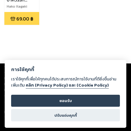
ภรรยาเอลฟ์
Hako Itagaki
อย่างไรดี? เล่ม
69.00
฿
1
Copyright ©
2026
Storylog Co., Ltd. - สตอรี่ล็อกขอสงวนสิทธิ์ไม่รับผิดชอบ
การใช้คุกกี้
ต่อผลงานหรือเนื้อหาใดที่อัปโหลดผ่านเว็บไซต์และปรากฏว่าละเมิดสิทธิใน
ทรัพย์สินทางปัญญาของบุคคลอื่นหรือขัดต่อกฎหมายและศีลธรรม ดังนั้น ผู้อ่าน
เราใช้คุกกี้เพื่อให้ทุกคนได้ประสบการณ์การใช้งานที่ดียิ่งขึ้นอ่าน
ทุกท่านโปรดใช้วิจารณญาณในการกลั่นกรองด้วยตนเอง และหากท่านพบว่าส่วน
เพิ่มเติม
คลิก (Privacy Policy) และ (Cookie Policy)
หนึ่งส่วนใดขัดต่อกฎหมายและศีลธรรม กรุณาแจ้งมายังบริษัท เพื่อทีมงานจะได้
ดำเนินการในทันที ทั้งนี้ ทางสตอรี่ล็อกขอสงวนลิขสิทธิ์ตามพระราชบัญญัติ
ยอมรับ
ลิขสิทธิ์ พ.ศ. 2537 (ฉบับล่าสุด)
For support: member@ookbee.com
ปรับแต่งคุกกี้
Version
1.3.17