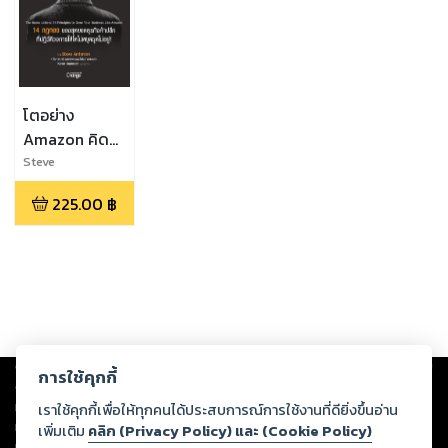
โตอย่าง
Amazon คิด
อย่าง BEZOS
Steve
Anderson,Karen
225.00
฿
Anderson
Copyright ©
2026
Storylog Co., Ltd. - สตอรี่ล็อกขอสงวนสิทธิ์ไม่รับผิดชอบ
การใช้คุกกี้
ต่อผลงานหรือเนื้อหาใดที่อัปโหลดผ่านเว็บไซต์และปรากฏว่าละเมิดสิทธิใน
ทรัพย์สินทางปัญญาของบุคคลอื่นหรือขัดต่อกฎหมายและศีลธรรม ดังนั้น ผู้อ่าน
เราใช้คุกกี้เพื่อให้ทุกคนได้ประสบการณ์การใช้งานที่ดียิ่งขึ้นอ่าน
ทุกท่านโปรดใช้วิจารณญาณในการกลั่นกรองด้วยตนเอง และหากท่านพบว่าส่วน
เพิ่มเติม
คลิก (Privacy Policy) และ (Cookie Policy)
หนึ่งส่วนใดขัดต่อกฎหมายและศีลธรรม กรุณาแจ้งมายังบริษัท เพื่อทีมงานจะได้