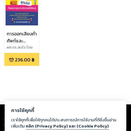
การออกเสียงคำ
ศัพท์และ
ประโยคสุดเจ๋ง!
ผศ.ดร.สนใจ ไชย
บุญเรือง
ที่คนอยากพูด
236.00
฿
ภาษาอังกฤษได้
ต้องรู้
Copyright ©
2026
Storylog Co., Ltd. - สตอรี่ล็อกขอสงวนสิทธิ์ไม่รับผิดชอบ
การใช้คุกกี้
ต่อผลงานหรือเนื้อหาใดที่อัปโหลดผ่านเว็บไซต์และปรากฏว่าละเมิดสิทธิใน
ทรัพย์สินทางปัญญาของบุคคลอื่นหรือขัดต่อกฎหมายและศีลธรรม ดังนั้น ผู้อ่าน
เราใช้คุกกี้เพื่อให้ทุกคนได้ประสบการณ์การใช้งานที่ดียิ่งขึ้นอ่าน
ทุกท่านโปรดใช้วิจารณญาณในการกลั่นกรองด้วยตนเอง และหากท่านพบว่าส่วน
เพิ่มเติม
คลิก (Privacy Policy) และ (Cookie Policy)
หนึ่งส่วนใดขัดต่อกฎหมายและศีลธรรม กรุณาแจ้งมายังบริษัท เพื่อทีมงานจะได้