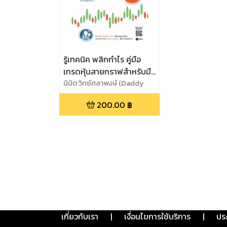
รู้เทคนิค พลิกกำไร คู่มือ
เทรดหุ้นสายกราฟสำหรับมือ
ใหม่
นิมิต วิทย์ศลาพงษ์ (Daddy
Trader)
200.00
฿
เกี่ยวกับเรา
|
เงื่อนไขการใช้บริการ
|
ปร