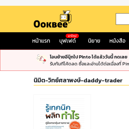
มาใหม่
หน้าแรก
บุฟเฟต์
นิยาย
หนังสือ
โอนย้ายอีบุ๊กไป Pinto ได้แล้ววันนี้ กดเลย
รับทันทีโค้ดลด ซื้อและอ่านได้ต่อเนื่องที่ Pi
นิมิต-วิทย์ศลาพงษ์-daddy-trader