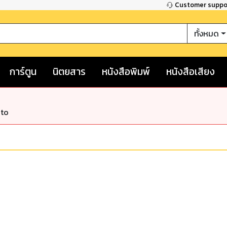
Customer supp
ทั้งหมด
การ์ตูน
นิตยสาร
หนังสือพิมพ์
หนังสือเสียง
nto