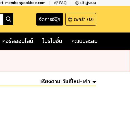
ort: member@ookbee.com
FAQ
เข้าสู่ระบบ
จัดการอีบุ๊ก
ตะกร้า
(
0
)
คอร์สออนไลน์
โปรโมชั่น
คะแนนสะสม
เรียงตาม:
วันที่ใหม่-เก่า