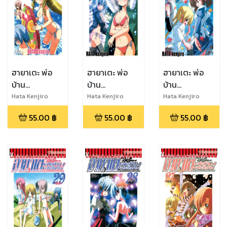
ฮายาเตะ พ่อ
ฮายาเตะ พ่อ
ฮายาเตะ พ่อ
บ้าน
บ้าน
บ้าน
ประจัญบาน!
ประจัญบาน!
ประจัญบาน!
Hata Kenjiro
Hata Kenjiro
Hata Kenjiro
เล่ม 32
เล่ม 31
เล่ม 30
55.00
฿
55.00
฿
55.00
฿