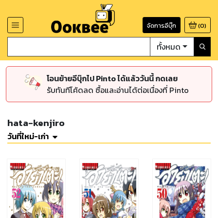
จัดการอีบุ๊ก
(
0
)
ทั้งหมด
โอนย้ายอีบุ๊กไป Pinto ได้แล้ววันนี้ กดเลย
รับทันทีโค้ดลด ซื้อและอ่านได้ต่อเนื่องที่ Pinto
hata-kenjiro
วันที่ใหม่-เก่า