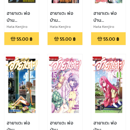
ฮายาเตะ พ่อ
ฮายาเตะ พ่อ
ฮายาเตะ พ่อ
บ้าน
บ้าน
บ้าน
ประจัญบาน!
ประจัญบาน!
ประจัญบาน!
Hata Kenjiro
Hata Kenjiro
Hata Kenjiro
เล่ม 49
เล่ม 48
เล่ม 47
55.00
฿
55.00
฿
55.00
฿
ฮายาเตะ พ่อ
ฮายาเตะ พ่อ
ฮายาเตะ พ่อ
บ้าน
บ้าน
บ้าน