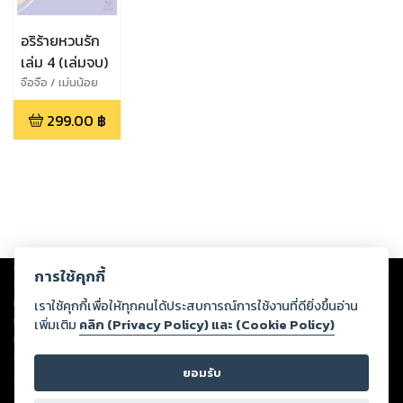
อริร้ายหวนรัก
เล่ม 4 (เล่มจบ)
จือจือ / เม่นน้อย
299.00
฿
Copyright ©
2026
Storylog Co., Ltd. - สตอรี่ล็อกขอสงวนสิทธิ์ไม่รับผิดชอบ
การใช้คุกกี้
ต่อผลงานหรือเนื้อหาใดที่อัปโหลดผ่านเว็บไซต์และปรากฏว่าละเมิดสิทธิใน
ทรัพย์สินทางปัญญาของบุคคลอื่นหรือขัดต่อกฎหมายและศีลธรรม ดังนั้น ผู้อ่าน
เราใช้คุกกี้เพื่อให้ทุกคนได้ประสบการณ์การใช้งานที่ดียิ่งขึ้นอ่าน
ทุกท่านโปรดใช้วิจารณญาณในการกลั่นกรองด้วยตนเอง และหากท่านพบว่าส่วน
เพิ่มเติม
คลิก (Privacy Policy) และ (Cookie Policy)
หนึ่งส่วนใดขัดต่อกฎหมายและศีลธรรม กรุณาแจ้งมายังบริษัท เพื่อทีมงานจะได้
ดำเนินการในทันที ทั้งนี้ ทางสตอรี่ล็อกขอสงวนลิขสิทธิ์ตามพระราชบัญญัติ
ยอมรับ
ลิขสิทธิ์ พ.ศ. 2537 (ฉบับล่าสุด)