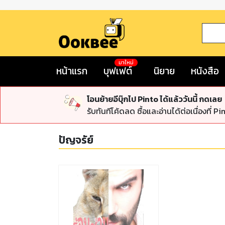
มาใหม่
หน้าแรก
บุฟเฟต์
นิยาย
หนังสือ
โอนย้ายอีบุ๊กไป Pinto ได้แล้ววันนี้ กดเลย
รับทันทีโค้ดลด ซื้อและอ่านได้ต่อเนื่องที่ Pi
ปัญจรัย์