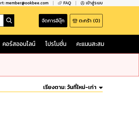
ort: member@ookbee.com
FAQ
เข้าสู่ระบบ
จัดการอีบุ๊ก
ตะกร้า
(
0
)
คอร์สออนไลน์
โปรโมชั่น
คะแนนสะสม
เรียงตาม:
วันที่ใหม่-เก่า