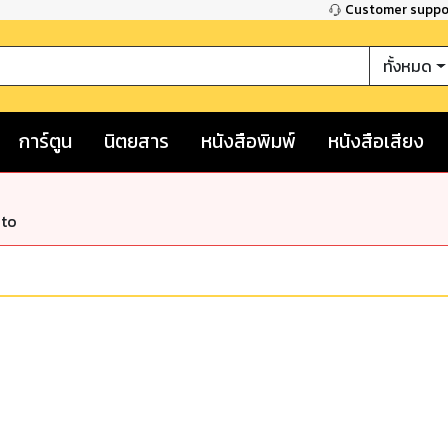
Customer supp
ทั้งหมด
การ์ตูน
นิตยสาร
หนังสือพิมพ์
หนังสือเสียง
nto