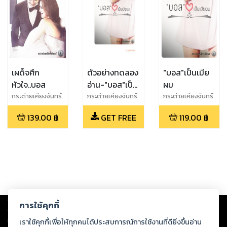
เผด็จศึก
ตัวอย่างทดลอง
"บอส"เป็นเมีย
หัวใจ..บอส
อ่าน-"บอส"เป็น
ผม
เมียผม
กระต่ายเคียงจันทร์
กระต่ายเคียงจันทร์
กระต่ายเคียงจันทร์
139.00
฿
GET FREE
119.00
฿
Copyright ©
2026
Storylog Co., Ltd. - สตอรี่ล็อกขอสงวนสิทธิ์ไม่รับผิดชอบ
การใช้คุกกี้
ต่อผลงานหรือเนื้อหาใดที่อัปโหลดผ่านเว็บไซต์และปรากฏว่าละเมิดสิทธิใน
ทรัพย์สินทางปัญญาของบุคคลอื่นหรือขัดต่อกฎหมายและศีลธรรม ดังนั้น ผู้อ่าน
เราใช้คุกกี้เพื่อให้ทุกคนได้ประสบการณ์การใช้งานที่ดียิ่งขึ้นอ่าน