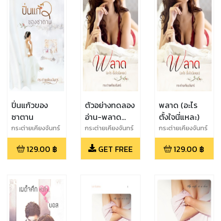
ปิ่นแก้วของ
ตัวอย่างทดลอง
พลาด (อะไร
ซาตาน
อ่าน-พลาด
ตั้งใจนี่แหละ)
(อะไร ตั้งใจนี่
กระต่ายเคียงจันทร์
กระต่ายเคียงจันทร์
กระต่ายเคียงจันทร์
แหละ)
129.00
฿
GET FREE
129.00
฿