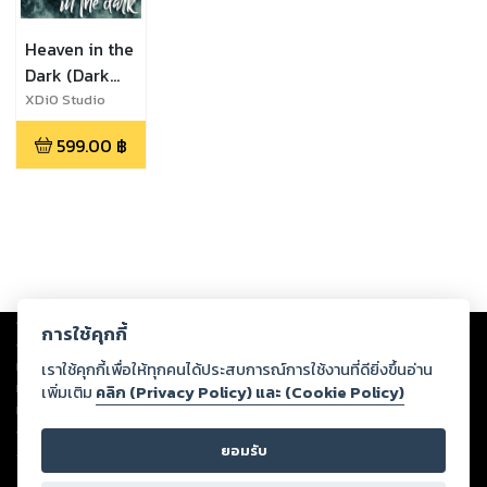
Heaven in the
Dark (Dark
Christmas)
XDiO Studio
599.00
฿
Copyright ©
2026
Storylog Co., Ltd. - สตอรี่ล็อกขอสงวนสิทธิ์ไม่รับผิดชอบ
การใช้คุกกี้
ต่อผลงานหรือเนื้อหาใดที่อัปโหลดผ่านเว็บไซต์และปรากฏว่าละเมิดสิทธิใน
ทรัพย์สินทางปัญญาของบุคคลอื่นหรือขัดต่อกฎหมายและศีลธรรม ดังนั้น ผู้อ่าน
เราใช้คุกกี้เพื่อให้ทุกคนได้ประสบการณ์การใช้งานที่ดียิ่งขึ้นอ่าน
ทุกท่านโปรดใช้วิจารณญาณในการกลั่นกรองด้วยตนเอง และหากท่านพบว่าส่วน
เพิ่มเติม
คลิก (Privacy Policy) และ (Cookie Policy)
หนึ่งส่วนใดขัดต่อกฎหมายและศีลธรรม กรุณาแจ้งมายังบริษัท เพื่อทีมงานจะได้
ดำเนินการในทันที ทั้งนี้ ทางสตอรี่ล็อกขอสงวนลิขสิทธิ์ตามพระราชบัญญัติ
ยอมรับ
ลิขสิทธิ์ พ.ศ. 2537 (ฉบับล่าสุด)