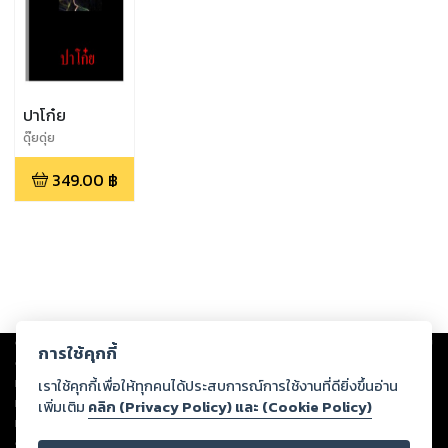
ปาโก๋ย
ดุ๊ยดุ่ย
349.00
฿
Copyright ©
2026
Storylog Co., Ltd. - สตอรี่ล็อกขอสงวนสิทธิ์ไม่รับผิดชอบ
การใช้คุกกี้
ต่อผลงานหรือเนื้อหาใดที่อัปโหลดผ่านเว็บไซต์และปรากฏว่าละเมิดสิทธิใน
ทรัพย์สินทางปัญญาของบุคคลอื่นหรือขัดต่อกฎหมายและศีลธรรม ดังนั้น ผู้อ่าน
เราใช้คุกกี้เพื่อให้ทุกคนได้ประสบการณ์การใช้งานที่ดียิ่งขึ้นอ่าน
ทุกท่านโปรดใช้วิจารณญาณในการกลั่นกรองด้วยตนเอง และหากท่านพบว่าส่วน
เพิ่มเติม
คลิก (Privacy Policy) และ (Cookie Policy)
หนึ่งส่วนใดขัดต่อกฎหมายและศีลธรรม กรุณาแจ้งมายังบริษัท เพื่อทีมงานจะได้
ดำเนินการในทันที ทั้งนี้ ทางสตอรี่ล็อกขอสงวนลิขสิทธิ์ตามพระราชบัญญัติ