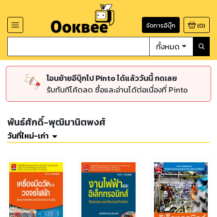
จัดการอีบุ๊ก
(
0
)
ทั้งหมด
โอนย้ายอีบุ๊กไป Pinto ได้แล้ววันนี้ กดเลย
รับทันทีโค้ดลด ซื้อและอ่านได้ต่อเนื่องที่ Pinto
พันธ์ศักดิ์-พุฒิมานิตพงศ์
วันที่ใหม่-เก่า