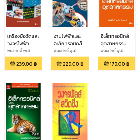
เครื่องมือวัดและ
งานไฟฟ้าและ
อิเล็กทรอนิกส์
วงจรไฟฟ้า
อิเล็กทรอนิกส์
อุตสาหกรรม
(รหัสวิชา
พันธ์ศักดิ์ พุฒิ
พันธ์ศักดิ์ พุฒิ
พันธ์ศักดิ์ พุฒิ
มานิตพงศ์
มานิตพงศ์
มานิตพงศ์
3104-0002)
239.00
฿
229.00
฿
179.00
฿