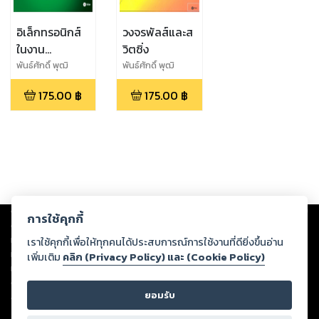
อิเล็กทรอนิกส์
วงจรพัลส์และส
ในงาน
วิตซิ่ง
อุตสาหกรรม
พันธ์ศักดิ์ พุฒิ
พันธ์ศักดิ์ พุฒิ
มานิตพงศ์
มานิตพงศ์
175.00
฿
175.00
฿
Copyright ©
2026
Storylog Co., Ltd. - สตอรี่ล็อกขอสงวนสิทธิ์ไม่รับผิดชอบ
การใช้คุกกี้
ต่อผลงานหรือเนื้อหาใดที่อัปโหลดผ่านเว็บไซต์และปรากฏว่าละเมิดสิทธิใน
ทรัพย์สินทางปัญญาของบุคคลอื่นหรือขัดต่อกฎหมายและศีลธรรม ดังนั้น ผู้อ่าน
เราใช้คุกกี้เพื่อให้ทุกคนได้ประสบการณ์การใช้งานที่ดียิ่งขึ้นอ่าน
ทุกท่านโปรดใช้วิจารณญาณในการกลั่นกรองด้วยตนเอง และหากท่านพบว่าส่วน
เพิ่มเติม
คลิก (Privacy Policy) และ (Cookie Policy)
หนึ่งส่วนใดขัดต่อกฎหมายและศีลธรรม กรุณาแจ้งมายังบริษัท เพื่อทีมงานจะได้
ดำเนินการในทันที ทั้งนี้ ทางสตอรี่ล็อกขอสงวนลิขสิทธิ์ตามพระราชบัญญัติ
ยอมรับ
ลิขสิทธิ์ พ.ศ. 2537 (ฉบับล่าสุด)