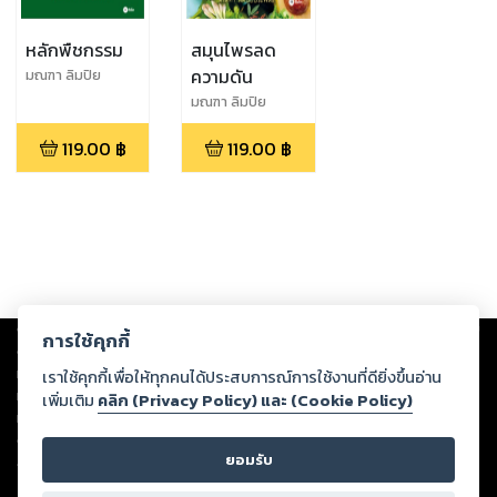
หลักพืชกรรม
สมุนไพรลด
ความดัน
มณฑา ลิมปิย
ประพันธ์
มณฑา ลิมปิย
ประพันธ์
119.00
฿
119.00
฿
Copyright ©
2026
Storylog Co., Ltd. - สตอรี่ล็อกขอสงวนสิทธิ์ไม่รับผิดชอบ
การใช้คุกกี้
ต่อผลงานหรือเนื้อหาใดที่อัปโหลดผ่านเว็บไซต์และปรากฏว่าละเมิดสิทธิใน
ทรัพย์สินทางปัญญาของบุคคลอื่นหรือขัดต่อกฎหมายและศีลธรรม ดังนั้น ผู้อ่าน
เราใช้คุกกี้เพื่อให้ทุกคนได้ประสบการณ์การใช้งานที่ดียิ่งขึ้นอ่าน
ทุกท่านโปรดใช้วิจารณญาณในการกลั่นกรองด้วยตนเอง และหากท่านพบว่าส่วน
เพิ่มเติม
คลิก (Privacy Policy) และ (Cookie Policy)
หนึ่งส่วนใดขัดต่อกฎหมายและศีลธรรม กรุณาแจ้งมายังบริษัท เพื่อทีมงานจะได้
ดำเนินการในทันที ทั้งนี้ ทางสตอรี่ล็อกขอสงวนลิขสิทธิ์ตามพระราชบัญญัติ
ยอมรับ
ลิขสิทธิ์ พ.ศ. 2537 (ฉบับล่าสุด)