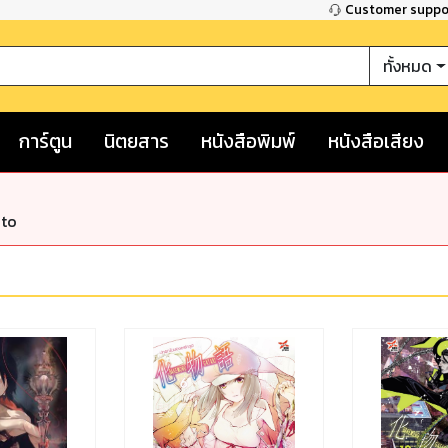
Customer supp
ทั้งหมด
การ์ตูน
นิตยสาร
หนังสือพิมพ์
หนังสือเสียง
nto