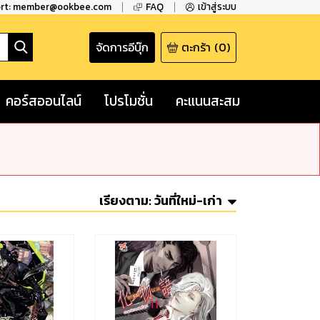
ort: member@ookbee.com
FAQ
เข้าสู่ระบบ
จัดการอีบุ๊ก
ตะกร้า
(
0
)
คอร์สออนไลน์
โปรโมชั่น
คะแนนสะสม
เรียงตาม:
วันที่ใหม่-เก่า