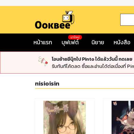
มาใหม่
หน้าแรก
บุฟเฟต์
นิยาย
หนังสือ
โอนย้ายอีบุ๊กไป Pinto ได้แล้ววันนี้ กดเลย
รับทันทีโค้ดลด ซื้อและอ่านได้ต่อเนื่องที่ Pi
nisioisin