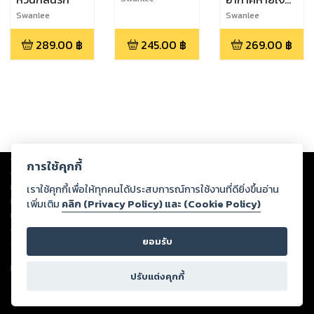
พอดี
Swanlee
Swanlee
289.00
฿
245.00
฿
269.00
฿
Copyright ©
2026
Storylog Co., Ltd. - สตอรี่ล็อกขอสงวนสิทธิ์ไม่รับผิดชอบ
การใช้คุกกี้
ต่อผลงานหรือเนื้อหาใดที่อัปโหลดผ่านเว็บไซต์และปรากฏว่าละเมิดสิทธิใน
ทรัพย์สินทางปัญญาของบุคคลอื่นหรือขัดต่อกฎหมายและศีลธรรม ดังนั้น ผู้อ่าน
เราใช้คุกกี้เพื่อให้ทุกคนได้ประสบการณ์การใช้งานที่ดียิ่งขึ้นอ่าน
ทุกท่านโปรดใช้วิจารณญาณในการกลั่นกรองด้วยตนเอง และหากท่านพบว่าส่วน
เพิ่มเติม
คลิก (Privacy Policy) และ (Cookie Policy)
หนึ่งส่วนใดขัดต่อกฎหมายและศีลธรรม กรุณาแจ้งมายังบริษัท เพื่อทีมงานจะได้
ดำเนินการในทันที ทั้งนี้ ทางสตอรี่ล็อกขอสงวนลิขสิทธิ์ตามพระราชบัญญัติ
ยอมรับ
ลิขสิทธิ์ พ.ศ. 2537 (ฉบับล่าสุด)
For support: member@ookbee.com
ปรับแต่งคุกกี้
Version
1.3.17