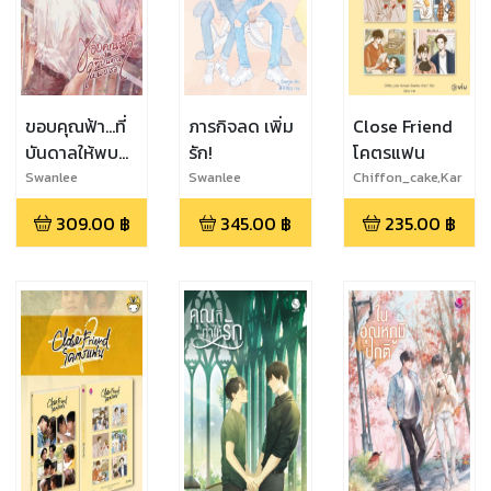
ขอบคุณฟ้า...ที่
ภารกิจลด เพิ่ม
Close Friend
บันดาลให้พบ
รัก!
โคตรแฟน
เธอ
Swanlee
Swanlee
Chiffon_cake,Kar
nsaii,Swanlee,ตัว
309.00
฿
345.00
฿
235.00
฿
แม่*