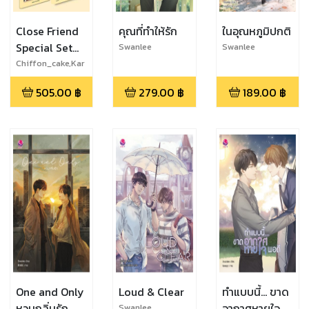
Close Friend
คุณที่ทำให้รัก
ในอุณหภูมิปกติ
Special Set
Swanlee
Swanlee
(หนังสือนิยาย +
Chiffon_cake,Kar
nsaii,Swanlee, ตัว
Behind the
505.00
฿
279.00
฿
189.00
฿
แม่*
scenes)
One and Only
Loud & Clear
ทำแบบนี้... ขาด
หวนกลิ่นรัก
อากาศหายใจ
Swanlee