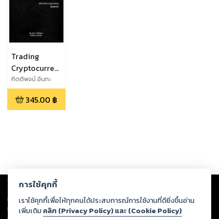
Trading
Cryptocurrency
คู่มือการเทรด
กิตติพจน์ อินทะ
เสน,พัฒนภาส ลิ่ว
Cryptocurrency
345.00
฿
มโนคุณ
เพื่อพลิกชีวิต
Copyright ©
2026
Storylog Co., Ltd. - สตอรี่ล็อกขอสงวนสิทธิ์ไม่รับผิดชอบ
การใช้คุกกี้
ต่อผลงานหรือเนื้อหาใดที่อัปโหลดผ่านเว็บไซต์และปรากฏว่าละเมิดสิทธิใน
ทรัพย์สินทางปัญญาของบุคคลอื่นหรือขัดต่อกฎหมายและศีลธรรม ดังนั้น ผู้อ่าน
เราใช้คุกกี้เพื่อให้ทุกคนได้ประสบการณ์การใช้งานที่ดียิ่งขึ้นอ่าน
ทุกท่านโปรดใช้วิจารณญาณในการกลั่นกรองด้วยตนเอง และหากท่านพบว่าส่วน
เพิ่มเติม
คลิก (Privacy Policy) และ (Cookie Policy)
หนึ่งส่วนใดขัดต่อกฎหมายและศีลธรรม กรุณาแจ้งมายังบริษัท เพื่อทีมงานจะได้