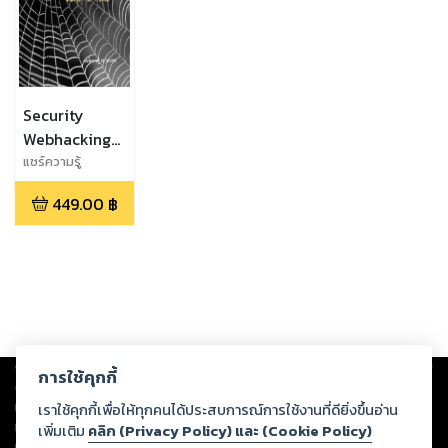
Security
Webhacking
ฉบับ จับมือสอน
แชร์ความรู้
network
มือใหม่
449.00
฿
Copyright ©
2026
Storylog Co., Ltd. - สตอรี่ล็อกขอสงวนสิทธิ์ไม่รับผิดชอบ
การใช้คุกกี้
ต่อผลงานหรือเนื้อหาใดที่อัปโหลดผ่านเว็บไซต์และปรากฏว่าละเมิดสิทธิใน
ทรัพย์สินทางปัญญาของบุคคลอื่นหรือขัดต่อกฎหมายและศีลธรรม ดังนั้น ผู้อ่าน
เราใช้คุกกี้เพื่อให้ทุกคนได้ประสบการณ์การใช้งานที่ดียิ่งขึ้นอ่าน
ทุกท่านโปรดใช้วิจารณญาณในการกลั่นกรองด้วยตนเอง และหากท่านพบว่าส่วน
เพิ่มเติม
คลิก (Privacy Policy) และ (Cookie Policy)
หนึ่งส่วนใดขัดต่อกฎหมายและศีลธรรม กรุณาแจ้งมายังบริษัท เพื่อทีมงานจะได้