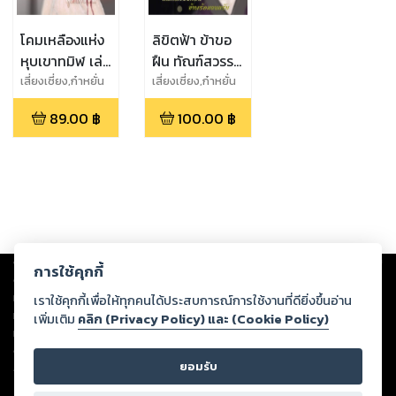
โคมเหลืองแห่ง
ลิขิตฟ้า ข้าขอ
หุบเขาทมิฬ เล่ม
ฝืน ทัณฑ์สวรรค์
1
อื่น ข้าพร้อม
เสี่ยงเซี่ยง,ก๋าหยั่น
เสี่ยงเซี่ยง,ก๋าหยั่น
แบกรับ
89.00
฿
100.00
฿
Copyright ©
2026
Storylog Co., Ltd. - สตอรี่ล็อกขอสงวนสิทธิ์ไม่รับผิดชอบ
การใช้คุกกี้
ต่อผลงานหรือเนื้อหาใดที่อัปโหลดผ่านเว็บไซต์และปรากฏว่าละเมิดสิทธิใน
ทรัพย์สินทางปัญญาของบุคคลอื่นหรือขัดต่อกฎหมายและศีลธรรม ดังนั้น ผู้อ่าน
เราใช้คุกกี้เพื่อให้ทุกคนได้ประสบการณ์การใช้งานที่ดียิ่งขึ้นอ่าน
ทุกท่านโปรดใช้วิจารณญาณในการกลั่นกรองด้วยตนเอง และหากท่านพบว่าส่วน
เพิ่มเติม
คลิก (Privacy Policy) และ (Cookie Policy)
หนึ่งส่วนใดขัดต่อกฎหมายและศีลธรรม กรุณาแจ้งมายังบริษัท เพื่อทีมงานจะได้
ดำเนินการในทันที ทั้งนี้ ทางสตอรี่ล็อกขอสงวนลิขสิทธิ์ตามพระราชบัญญัติ
ยอมรับ
ลิขสิทธิ์ พ.ศ. 2537 (ฉบับล่าสุด)