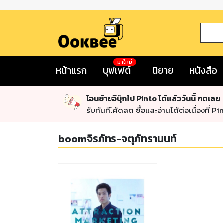
มาใหม่
หน้าแรก
บุฟเฟต์
นิยาย
หนังสือ
โอนย้ายอีบุ๊กไป Pinto ได้แล้ววันนี้ กดเลย
รับทันทีโค้ดลด ซื้อและอ่านได้ต่อเนื่องที่ Pi
boomจิรภัทร-จตุภัทรานนท์