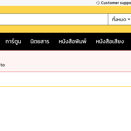
Customer supp
ทั้งหมด
การ์ตูน
นิตยสาร
หนังสือพิมพ์
หนังสือเสียง
nto