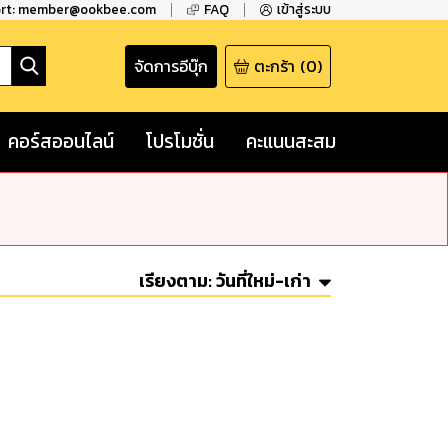
ort: member@ookbee.com
FAQ
เข้าสู่ระบบ
จัดการอีบุ๊ก
ตะกร้า
(
0
)
คอร์สออนไลน์
โปรโมชั่น
คะแนนสะสม
เรียงตาม:
วันที่ใหม่-เก่า