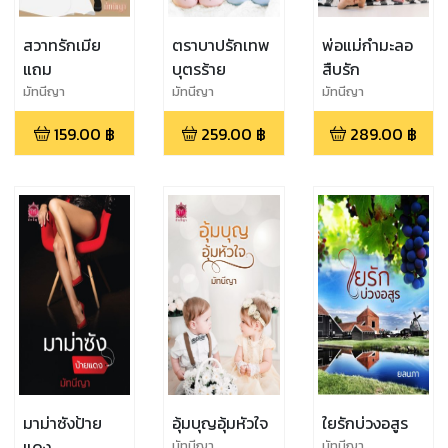
สวาทรักเมีย
ตราบาปรักเทพ
พ่อแม่กำมะลอ
แถม
บุตรร้าย
สืบรัก
มัทนีญา
มัทนีญา
มัทนีญา
159.00
฿
259.00
฿
289.00
฿
มาม่าซังป้าย
อุ้มบุญอุ้มหัวใจ
ใยรักบ่วงอสูร
แดง
มัทนีญา
มัทนีญา