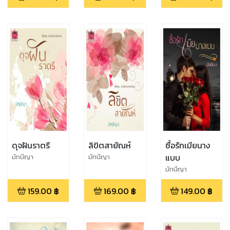
ดุจฝันราตรี
ลิขิตสายัณห์
ซื้อรักเมียนาง
แบบ
มัทนีญา
มัทนีญา
มัทนีญา
159.00
฿
169.00
฿
149.00
฿