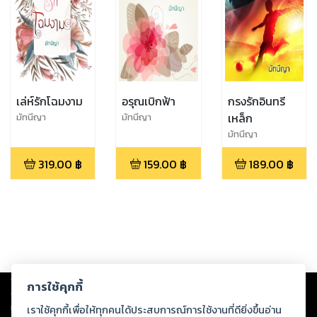
เล่ห์รักโฉมงาม
อรุณเบิกฟ้า
กรงรักอินทรี
เหล็ก
มัทนีญา
มัทนีญา
มัทนีญา
319.00
฿
159.00
฿
189.00
฿
Copyright ©
2026
Storylog Co., Ltd. - สตอรี่ล็อกขอสงวนสิทธิ์ไม่รับผิดชอบ
การใช้คุกกี้
ต่อผลงานหรือเนื้อหาใดที่อัปโหลดผ่านเว็บไซต์และปรากฏว่าละเมิดสิทธิใน
ทรัพย์สินทางปัญญาของบุคคลอื่นหรือขัดต่อกฎหมายและศีลธรรม ดังนั้น ผู้อ่าน
เราใช้คุกกี้เพื่อให้ทุกคนได้ประสบการณ์การใช้งานที่ดียิ่งขึ้นอ่าน