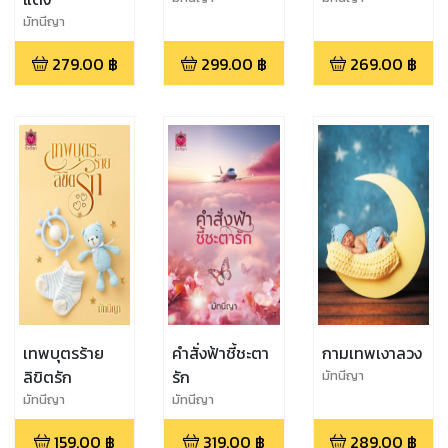
มัทนีญา
279.00
฿
299.00
฿
269.00
฿
เทพบุตรร้าย
คำสั่งฟ้าชี้ชะตา
กามเทพเงาลวง
ลิขิตรัก
รัก
มัทนีญา
มัทนีญา
มัทนีญา
159.00
฿
319.00
฿
289.00
฿