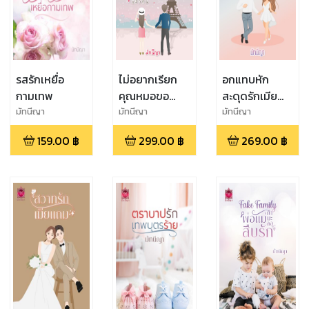
รสรักเหยื่อ
ไม่อยากเรียก
อกแทบหัก
กามเทพ
คุณหมอขอ
สะดุดรักเมีย
เรียกคุณสามี
ปลอมๆ
มัทนีญา
มัทนีญา
มัทนีญา
แล้วกัน
159.00
฿
299.00
฿
269.00
฿