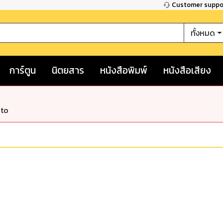
Customer supp
ทั้งหมด
การ์ตูน
นิตยสาร
หนังสือพิมพ์
หนังสือเสียง
nto