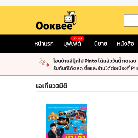
มาใหม่
หน้าแรก
บุฟเฟต์
นิยาย
หนังสือ
โอนย้ายอีบุ๊กไป Pinto ได้แล้ววันนี้ กดเลย
รับทันทีโค้ดลด ซื้อและอ่านได้ต่อเนื่องที่ Pi
เอเที่ยว3มิติ