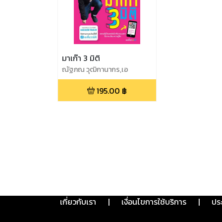
มาเก๊า 3 มิติ
ณัฐภณ วุฒิกานากร,เอ
เที่ยว3มิติ
195.00
฿
เกี่ยวกับเรา
|
เงื่อนไขการใช้บริการ
|
ปร