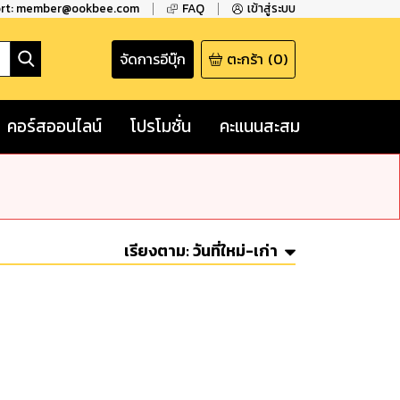
ort: member@ookbee.com
FAQ
เข้าสู่ระบบ
จัดการอีบุ๊ก
ตะกร้า
(
0
)
คอร์สออนไลน์
โปรโมชั่น
คะแนนสะสม
เรียงตาม:
วันที่ใหม่-เก่า