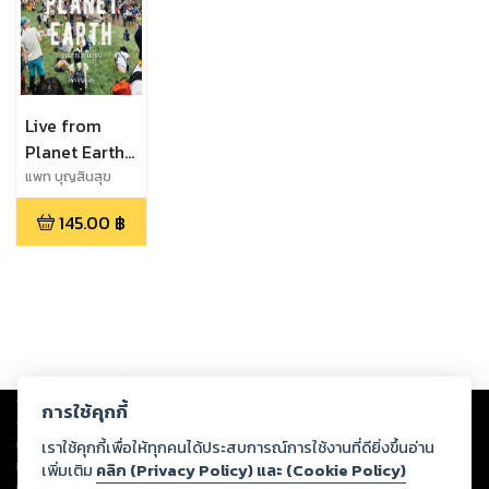
Live from
Planet Earth
สดจากโลก
แพท บุญสินสุข
มนุษย์
145.00
฿
Copyright ©
2026
Storylog Co., Ltd. - สตอรี่ล็อกขอสงวนสิทธิ์ไม่รับผิดชอบ
การใช้คุกกี้
ต่อผลงานหรือเนื้อหาใดที่อัปโหลดผ่านเว็บไซต์และปรากฏว่าละเมิดสิทธิใน
ทรัพย์สินทางปัญญาของบุคคลอื่นหรือขัดต่อกฎหมายและศีลธรรม ดังนั้น ผู้อ่าน
เราใช้คุกกี้เพื่อให้ทุกคนได้ประสบการณ์การใช้งานที่ดียิ่งขึ้นอ่าน
ทุกท่านโปรดใช้วิจารณญาณในการกลั่นกรองด้วยตนเอง และหากท่านพบว่าส่วน
เพิ่มเติม
คลิก (Privacy Policy) และ (Cookie Policy)
หนึ่งส่วนใดขัดต่อกฎหมายและศีลธรรม กรุณาแจ้งมายังบริษัท เพื่อทีมงานจะได้