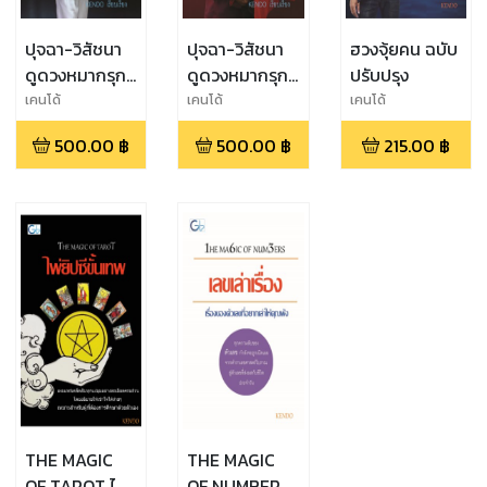
ปุจฉา-วิสัชนา
ปุจฉา-วิสัชนา
ฮวงจุ้ยคน ฉบับ
ดูดวงหมากรุก
ดูดวงหมากรุก
ปรับปรุง
จีน เล่ม 2
จีน เล่ม 1
เคนโด้
เคนโด้
เคนโด้
500.00
฿
500.00
฿
215.00
฿
THE MAGIC
THE MAGIC
OF TAROT ไพ่
OF NUMBERS