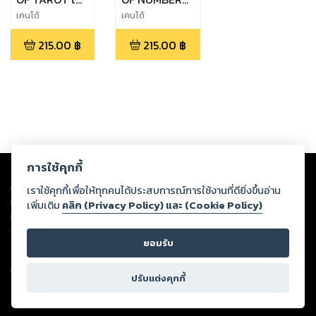
ยิปซีขั้นเทพ
เลขเล่าเรื่อง
เคนโด้
เคนโด้
215.00
฿
215.00
฿
Copyright ©
2026
Storylog Co., Ltd. - สตอรี่ล็อกขอสงวนสิทธิ์ไม่รับผิดชอบ
การใช้คุกกี้
ต่อผลงานหรือเนื้อหาใดที่อัปโหลดผ่านเว็บไซต์และปรากฏว่าละเมิดสิทธิใน
ทรัพย์สินทางปัญญาของบุคคลอื่นหรือขัดต่อกฎหมายและศีลธรรม ดังนั้น ผู้อ่าน
เราใช้คุกกี้เพื่อให้ทุกคนได้ประสบการณ์การใช้งานที่ดียิ่งขึ้นอ่าน
ทุกท่านโปรดใช้วิจารณญาณในการกลั่นกรองด้วยตนเอง และหากท่านพบว่าส่วน
เพิ่มเติม
คลิก (Privacy Policy) และ (Cookie Policy)
หนึ่งส่วนใดขัดต่อกฎหมายและศีลธรรม กรุณาแจ้งมายังบริษัท เพื่อทีมงานจะได้
ดำเนินการในทันที ทั้งนี้ ทางสตอรี่ล็อกขอสงวนลิขสิทธิ์ตามพระราชบัญญัติ
ยอมรับ
ลิขสิทธิ์ พ.ศ. 2537 (ฉบับล่าสุด)
For support: member@ookbee.com
ปรับแต่งคุกกี้
Version
1.3.17