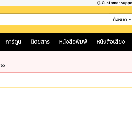
Customer supp
ทั้งหมด
การ์ตูน
นิตยสาร
หนังสือพิมพ์
หนังสือเสียง
nto