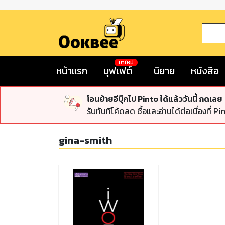
มาใหม่
หน้าแรก
บุฟเฟต์
นิยาย
หนังสือ
โอนย้ายอีบุ๊กไป Pinto ได้แล้ววันนี้ กดเลย
รับทันทีโค้ดลด ซื้อและอ่านได้ต่อเนื่องที่ Pi
gina-smith