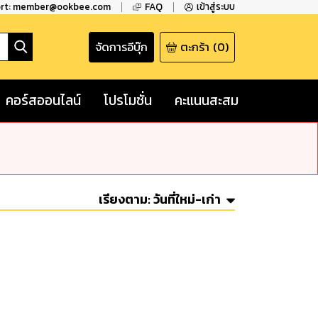
ort: member@ookbee.com
FAQ
เข้าสู่ระบบ
จัดการอีบุ๊ก
ตะกร้า
(
0
)
คอร์สออนไลน์
โปรโมชั่น
คะแนนสะสม
เรียงตาม:
วันที่ใหม่-เก่า