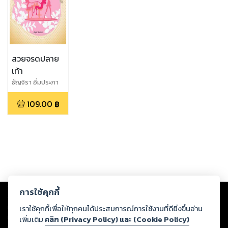
สวยจรดปลาย
เท้า
ธัญจิรา อิ่มประภา
109.00
฿
Copyright ©
2026
Storylog Co., Ltd. - สตอรี่ล็อกขอสงวนสิทธิ์ไม่รับผิดชอบ
การใช้คุกกี้
ต่อผลงานหรือเนื้อหาใดที่อัปโหลดผ่านเว็บไซต์และปรากฏว่าละเมิดสิทธิใน
ทรัพย์สินทางปัญญาของบุคคลอื่นหรือขัดต่อกฎหมายและศีลธรรม ดังนั้น ผู้อ่าน
เราใช้คุกกี้เพื่อให้ทุกคนได้ประสบการณ์การใช้งานที่ดียิ่งขึ้นอ่าน
ทุกท่านโปรดใช้วิจารณญาณในการกลั่นกรองด้วยตนเอง และหากท่านพบว่าส่วน
เพิ่มเติม
คลิก (Privacy Policy) และ (Cookie Policy)
หนึ่งส่วนใดขัดต่อกฎหมายและศีลธรรม กรุณาแจ้งมายังบริษัท เพื่อทีมงานจะได้