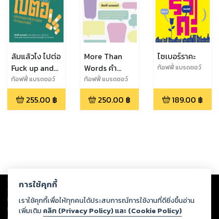
ล้มแล้วไง ไปต่อ
More Than
ไซเบอร์ราคะ
Fuck up and
Words คำ
ท้อฟฟี่ แบรดชอว์
move on
บันดาลใจ
ท้อฟฟี่ แบรดชอว์
ท้อฟฟี่ แบรดชอว์
255.00
฿
250.00
฿
189.00
฿
Copyright ©
2026
Storylog Co., Ltd. - สตอรี่ล็อกขอสงวนสิทธิ์ไม่รับผิดชอบ
การใช้คุกกี้
ต่อผลงานหรือเนื้อหาใดที่อัปโหลดผ่านเว็บไซต์และปรากฏว่าละเมิดสิทธิใน
ทรัพย์สินทางปัญญาของบุคคลอื่นหรือขัดต่อกฎหมายและศีลธรรม ดังนั้น ผู้อ่าน
เราใช้คุกกี้เพื่อให้ทุกคนได้ประสบการณ์การใช้งานที่ดียิ่งขึ้นอ่าน
ทุกท่านโปรดใช้วิจารณญาณในการกลั่นกรองด้วยตนเอง และหากท่านพบว่าส่วน
เพิ่มเติม
คลิก (Privacy Policy) และ (Cookie Policy)
หนึ่งส่วนใดขัดต่อกฎหมายและศีลธรรม กรุณาแจ้งมายังบริษัท เพื่อทีมงานจะได้