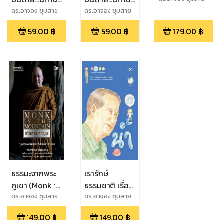
ณ อยุธยา
สีขาว ฉบับรวม
สีขาว ฉบับรวม
ดร.อาจอง ชุมสาย
ดร.อาจอง ชุมสาย
ณ อยุธยา
ณ อยุธยา
นิทานสร้าสุข
คัดสรร
59.00
฿
59.00
฿
179.00
฿
(EPUB)
ธรรมะจากพระ
เรารักษ์
ภูเขา (Monk in
ธรรมชาติ เรื่อง
the Mountain)
น้ำ
ดร.อาจอง ชุมสาย
ดร.อาจอง ชุมสาย
ณ อยุธยา
ณ อยุธยา
149.00
฿
149.00
฿