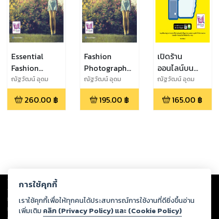
Essential
Fashion
เปิดร้าน
Fashion
Photography
ออนไลน์บน
Photography
Essential
Facebook 4th
ณัฐวัฒน์ อุดม
ณัฐวัฒน์ อุดม
ณัฐวัฒน์ อุดม
ทรัพย์พงศ์
ทรัพย์พงศ์
ทรัพย์พงศ์
Edition
260.00
฿
195.00
฿
165.00
฿
Copyright ©
2026
Storylog Co., Ltd. - สตอรี่ล็อกขอสงวนสิทธิ์ไม่รับผิดชอบ
การใช้คุกกี้
ต่อผลงานหรือเนื้อหาใดที่อัปโหลดผ่านเว็บไซต์และปรากฏว่าละเมิดสิทธิใน
ทรัพย์สินทางปัญญาของบุคคลอื่นหรือขัดต่อกฎหมายและศีลธรรม ดังนั้น ผู้อ่าน
เราใช้คุกกี้เพื่อให้ทุกคนได้ประสบการณ์การใช้งานที่ดียิ่งขึ้นอ่าน
ทุกท่านโปรดใช้วิจารณญาณในการกลั่นกรองด้วยตนเอง และหากท่านพบว่าส่วน
เพิ่มเติม
คลิก (Privacy Policy) และ (Cookie Policy)
หนึ่งส่วนใดขัดต่อกฎหมายและศีลธรรม กรุณาแจ้งมายังบริษัท เพื่อทีมงานจะได้