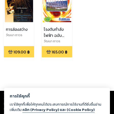
การส่องสว่าง
โรงต้นกำลัง
ไฟฟ้า ฉบับ
วัฒนา ถาวร
ปรับปรุง
วัฒนา ถาวร
109.00
฿
165.00
฿
Copyright ©
2026
Storylog Co., Ltd. - สตอรี่ล็อกขอสงวนสิทธิ์ไม่รับผิดชอบ
การใช้คุกกี้
ต่อผลงานหรือเนื้อหาใดที่อัปโหลดผ่านเว็บไซต์และปรากฏว่าละเมิดสิทธิใน
ทรัพย์สินทางปัญญาของบุคคลอื่นหรือขัดต่อกฎหมายและศีลธรรม ดังนั้น ผู้อ่าน
เราใช้คุกกี้เพื่อให้ทุกคนได้ประสบการณ์การใช้งานที่ดียิ่งขึ้นอ่าน
ทุกท่านโปรดใช้วิจารณญาณในการกลั่นกรองด้วยตนเอง และหากท่านพบว่าส่วน
เพิ่มเติม
คลิก (Privacy Policy) และ (Cookie Policy)
หนึ่งส่วนใดขัดต่อกฎหมายและศีลธรรม กรุณาแจ้งมายังบริษัท เพื่อทีมงานจะได้