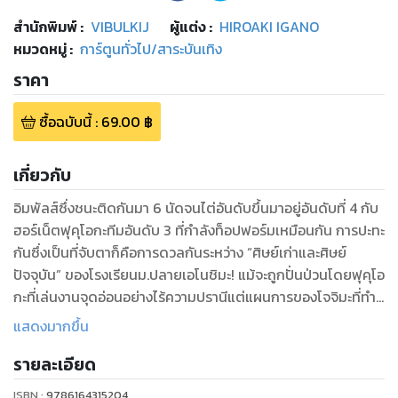
สำนักพิมพ์
:
VIBULKIJ
ผู้แต่ง :
HIROAKI IGANO
หมวดหมู่
:
การ์ตูนทั่วไป/สาระบันเทิง
ราคา
ซื้อฉบับนี้
:
69.00
฿
เกี่ยวกับ
อิมพัลส์ซึ่งชนะติดกันมา 6 นัดจนไต่อันดับขึ้นมาอยู่อันดับที่ 4 กับ
ฮอร์เน็ตฟุคุโอกะทีมอันดับ 3 ที่กำลังท็อปฟอร์มเหมือนกัน การปะทะ
กันซึ่งเป็นที่จับตาก็คือการดวลกันระหว่าง “ศิษย์เก่าและศิษย์
ปัจจุบัน” ของโรงเรียนม.ปลายเอโนชิมะ! แม้จะถูกปั่นป่วนโดยฟุคุโอ
กะที่เล่นงานจุดอ่อนอย่างไร้ความปรานีแต่แผนการของโจจิมะที่ทำ
ให้โชนันทำประตูออกนำไปก่อนก็คือ!? คานาโมริผู้เป็นตำนานกับคา
แสดงมากขึ้น
เครุ การดวลกันที่ดุเดือดนี้ใครจะเป็นฝ่ายชนะ!? การแข่งขันที่ดุ
รายละเอียด
เดือดได้ดำเนินมาถึงบทสรุปที่สุดแสนจะดราม่าแล้ว!!
ISBN :
9786164315204