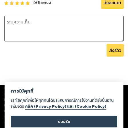
ส่งคะแนน
ให้
5
คะแนน
ส่งรีวิว
Copyright ©
2026
Storylog Co., Ltd. - สตอรี่ล็อกขอสงวนสิทธิ์ไม่รับผิดชอบ
การใช้คุกกี้
ต่อผลงานหรือเนื้อหาใดที่อัปโหลดผ่านเว็บไซต์และปรากฏว่าละเมิดสิทธิใน
ทรัพย์สินทางปัญญาของบุคคลอื่นหรือขัดต่อกฎหมายและศีลธรรม ดังนั้น ผู้อ่าน
เราใช้คุกกี้เพื่อให้ทุกคนได้ประสบการณ์การใช้งานที่ดียิ่งขึ้นอ่าน
ทุกท่านโปรดใช้วิจารณญาณในการกลั่นกรองด้วยตนเอง และหากท่านพบว่าส่วน
เพิ่มเติม
คลิก (Privacy Policy) และ (Cookie Policy)
หนึ่งส่วนใดขัดต่อกฎหมายและศีลธรรม กรุณาแจ้งมายังบริษัท เพื่อทีมงานจะได้
ดำเนินการในทันที ทั้งนี้ ทางสตอรี่ล็อกขอสงวนลิขสิทธิ์ตามพระราชบัญญัติ
ยอมรับ
ลิขสิทธิ์ พ.ศ. 2537 (ฉบับล่าสุด)