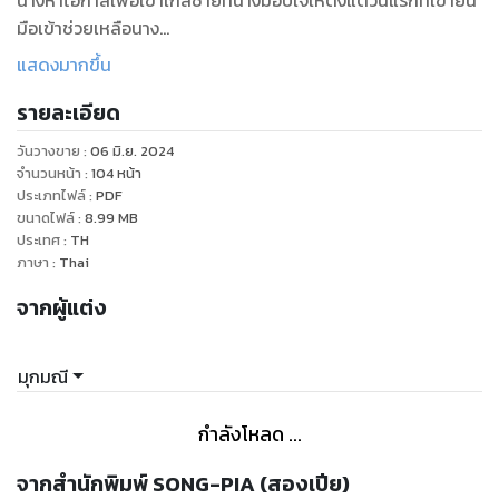
นางหาโอกาสเพื่อเข้าใกล้ชายที่นางมอบใจให้ตั้งแต่วันแรกที่เขายื่น
มือเข้าช่วยเหลือนาง
ทั้ง ๆ ที่รู้อยู่เต็มอก ว่าเขาเป็นคุณชายนิสัยประหลาด
แสดงมากขึ้น
มีความชื่นชอบที่จะเด็ดดอมบุปผามีตำหนิแล้วเท่านั้น มิได้หมาย
รายละเอียด
ต้องการสตรีพรหมจรรย์เฉกใคร ๆ
วันวางขาย
:
06 มิ.ย. 2024
-ในเมื่อเกิดความตั้งมั่นแล้ว... ข้าก็จักต้องสมความปราถนา
จำนวนหน้า
:
104
หน้า
ประเภทไฟล์
:
PDF
ขนาดไฟล์
:
8.99
MB
ประเทศ
:
TH
ภาษา
:
Thai
จากผู้แต่ง
มุกมณี
กำลังโหลด ...
จากสำนักพิมพ์ SONG-PIA (สองเปีย)