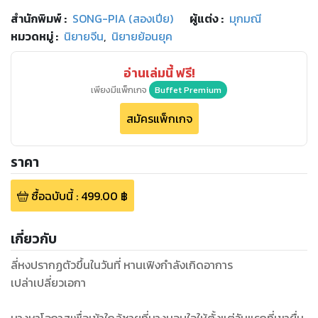
สำนักพิมพ์
:
SONG-PIA (สองเปีย)
ผู้แต่ง :
มุกมณี
หมวดหมู่
:
นิยายจีน
,
นิยายย้อนยุค
อ่านเล่มนี้ ฟรี!
เพียงมีแพ็กเกจ
Buffet Premium
สมัครแพ็กเกจ
ราคา
ซื้อฉบับนี้
:
499.00
฿
เกี่ยวกับ
ลี่หงปรากฏตัวขึ้นในวันที่ หานเฟิงกำลังเกิดอาการ
เปล่าเปลี่ยวเอกา