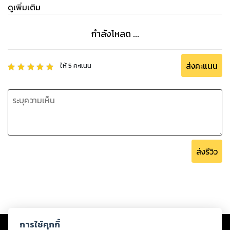
ดูเพิ่มเติม
กำลังโหลด ...
ส่งคะแนน
ให้
5
คะแนน
ส่งรีวิว
Copyright ©
2026
Storylog Co., Ltd. - สตอรี่ล็อกขอสงวนสิทธิ์ไม่รับผิดชอบ
การใช้คุกกี้
ต่อผลงานหรือเนื้อหาใดที่อัปโหลดผ่านเว็บไซต์และปรากฏว่าละเมิดสิทธิใน