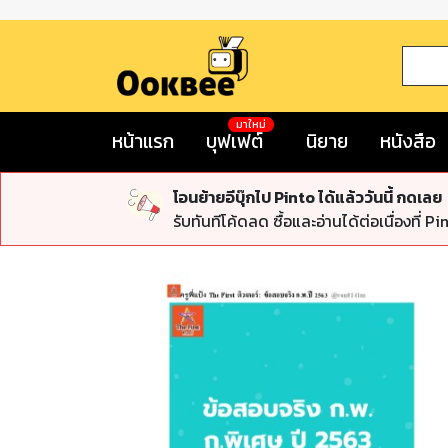
มาใหม่
หน้าแรก
บุฟเฟต์
นิยาย
หนังสือ
โอนย้ายอีบุ๊กไป Pinto ได้แล้ววันนี้ กดเลย
รับทันทีโค้ดลด ซื้อและอ่านได้ต่อเนื่องที่ Pi