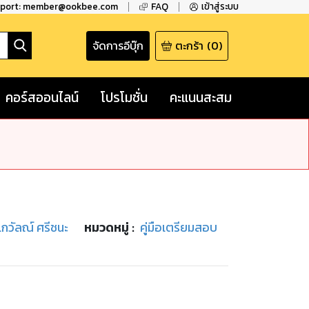
pport: member@ookbee.com
FAQ
เข้าสู่ระบบ
จัดการอีบุ๊ก
ตะกร้า
(
0
)
คอร์สออนไลน์
โปรโมชั่น
คะแนนสะสม
แกวัลณ์ ศรีชนะ
หมวดหมู่
:
คู่มือเตรียมสอบ