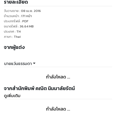
รายละเอียด
ประสบการณ์จริงในการลงทุนผ่านหุ้นโตเร็วว่าเราจะทำให้ประสบ
ความสำเร็จได้อย่างไร? อ่านจบแล้วลงทุนเป็นเห็นผลอย่างแน่นอน
วันวางขาย
:
08 เม.ย. 2016
จำนวนหน้า
:
171
หน้า
ประเภทไฟล์
:
PDF
ขนาดไฟล์
:
36.64
MB
ประเทศ
:
TH
ภาษา
:
Thai
จากผู้แต่ง
นายแว่นธรรมดา
กำลังโหลด ...
จากสำนักพิมพ์ คณิต นิมมาลัยรัตน์
ดูเพิ่มเติม
กำลังโหลด ...