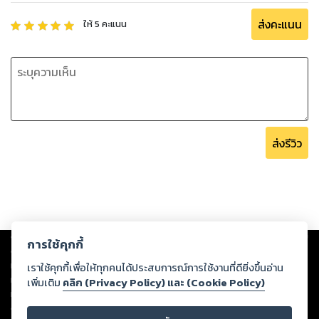
ส่งคะแนน
ให้
5
คะแนน
ส่งรีวิว
Copyright ©
2026
Storylog Co., Ltd. - สตอรี่ล็อกขอสงวนสิทธิ์ไม่รับผิดชอบ
การใช้คุกกี้
ต่อผลงานหรือเนื้อหาใดที่อัปโหลดผ่านเว็บไซต์และปรากฏว่าละเมิดสิทธิใน
ทรัพย์สินทางปัญญาของบุคคลอื่นหรือขัดต่อกฎหมายและศีลธรรม ดังนั้น ผู้อ่าน
เราใช้คุกกี้เพื่อให้ทุกคนได้ประสบการณ์การใช้งานที่ดียิ่งขึ้นอ่าน
ทุกท่านโปรดใช้วิจารณญาณในการกลั่นกรองด้วยตนเอง และหากท่านพบว่าส่วน
เพิ่มเติม
คลิก (Privacy Policy) และ (Cookie Policy)
หนึ่งส่วนใดขัดต่อกฎหมายและศีลธรรม กรุณาแจ้งมายังบริษัท เพื่อทีมงานจะได้
ดำเนินการในทันที ทั้งนี้ ทางสตอรี่ล็อกขอสงวนลิขสิทธิ์ตามพระราชบัญญัติ