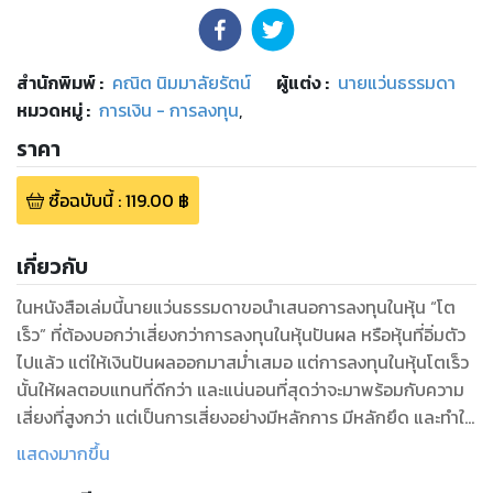
สำนักพิมพ์
:
คณิต นิมมาลัยรัตน์
ผู้แต่ง :
นายแว่นธรรมดา
หมวดหมู่
:
การเงิน - การลงทุน
,
ราคา
ซื้อฉบับนี้
:
119.00
฿
เกี่ยวกับ
ในหนังสือเล่มนี้นายแว่นธรรมดาขอนำเสนอการลงทุนในหุ้น “โต
เร็ว” ที่ต้องบอกว่าเสี่ยงกว่าการลงทุนในหุ้นปันผล หรือหุ้นที่อิ่มตัว
ไปแล้ว แต่ให้เงินปันผลออกมาสม่ำเสมอ แต่การลงทุนในหุ้นโตเร็ว
นั้นให้ผลตอบแทนที่ดีกว่า และแน่นอนที่สุดว่าจะมาพร้อมกับความ
เสี่ยงที่สูงกว่า แต่เป็นการเสี่ยงอย่างมีหลักการ มีหลักยึด และทำให้
เราประสบความสำเร็จได้จริง! แต่จะจริงอย่างที่เราคิดหรือไม่ต้อง
แสดงมากขึ้น
ติดตามในหนังสือเล่มนี้ครับ ผมจะบอกเล่าทั้งหลักการ และ