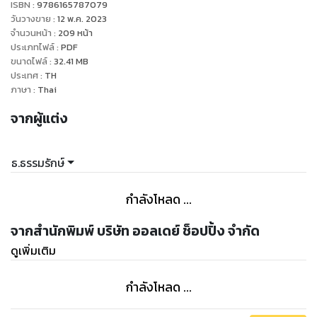
ISBN :
9786165787079
ล้วนแต่มีเมตตาต่อเราอย่างบริสุทธิ์จริงแท้แน่นอนอันดับที่สาม ให้
วันวางขาย
:
12 พ.ค. 2023
นึกถึงพระคุณของพ่อแม่ ซึ่งเป็นพระอรหันต์ในชีวิตปัจจุบันของเรา
จำนวนหน้า
:
209
หน้า
ประเภทไฟล์
:
PDF
ไม่ว่าท่านจะมีชีวิตอยู่หรือไม่ก็ตามและอันดับสุดท้ายให้นึกถึงคุณ
ขนาดไฟล์
:
32.41
MB
งามความดี และบุญกุศลที่เราเคยทำมาทั้งหมดเท่าที่นึกได้ หรือ
ประเทศ
:
TH
กล่าวโดยรวมก็ได้ เพื่อขอให้บุญกุศลนั้นส่งพลังบุญมาช่วยเราใน
ภาษา
:
Thai
ภาวะที่เราวิกฤตและไร้ทางออกของชีวิตหลังจากนั้นครูบาอาจารย์
จากผู้แต่ง
ท่านก็ได้มีเมตตาต่อ โดยได้สอนให้ผมรู้จักในเรื่องของการเชื่อม
บุญ และการอโหสิกรรมหรือแก้กรรมแบบตรงช่องทาง ซึ่งอยากจะ
เรียกว่า เป็นการเรียนรู้ที่ยิ่งใหญ่ที่สุดและมีค่าที่สุดมากกว่าการ
ธ.ธรรมรักษ์
เรียนรู้ในทางใดทั้งสิ้นจากทางโลกเป็นการเรียนรู้ทั้งสองด้าน เรียน
รู้ทั้งการทำาบุญเพิ่มบุญบารมีหรือกรรมดี และลดกรรมชั่วที่เคย
กำลังโหลด ...
ทำามาหรือแก้กรรมนั่นเอง เพื่อเอามาใช้กับชีวิตที่ยังคงเหลืออยู่
ทำาให้อยู่กับปัจจุบันได้อย่างมีความสุขเป็นอีกครั้งที่ผมขออนุญาต
จากสำนักพิมพ์ บริษัท ออลเดย์ ช็อปปิ้ง จำกัด
ต่อครูบาอาจารย์ที่เคารพของผม และตั้งสัตยาธิษฐานว่า เมื่อผมได้
ดูเพิ่มเติม
มีชีวิตใหม่ที่มีความสุขและอยู่ในพลังแห่งบุญ และรู้เท่าทันกรรม
แล้ว ผมจะขอนำาวิชาความรู้เหล่านี้ออกมาเผยแพร่ให้ผู้อ่านและผู้มี
กำลังโหลด ...
พระคุณได้รับรู้ด้วยเพื่อให้นำาความรู้เหล่านี้ไปใช้ เท่าที่บุญของผม
จะพาทุกท่านไปพบทางสว่างนี้ได้ ก็เพื่อให้ทุกท่านนั้นมีความสุขสม