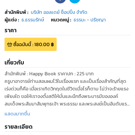
สำนักพิมพ์
:
บริษัท ออลเดย์ ช็อปปิ้ง จำกัด
ผู้แต่ง :
ธ.ธรรมรักษ์
หมวดหมู่
:
ธรรมะ - ปรัชญา
ราคา
ซื้อฉบับนี้
:
180.00
฿
เกี่ยวกับ
สำนักพิมพ์ : Happy Book ราคาปก : 225 บาท
ครูบาอาจารย์ท่านสอนผมไว้ในเรื่องแรก และเป็นเรื่องสำคัญที่สุด
เร่งด่วนก็คือ เมื่อเราเกิดวิกฤตในชีวิตเมื่อไรก็ตาม ไม่ว่าจะร้ายแรง
เพียงใด ขอให้เราจงตั้งสติให้มั่นและนึกถึงพระบารมีขององค์
สมเด็จพระสัมมาสัมพุทธเจ้า พระธรรม และพระสงฆ์เป็นอันดับแรก
น้อมจิตที่มีเหลืออยู่ทั้งหมดในตอนนั้น เพื่อไปขอพรพระและบุญ
แสดงมากขึ้น
บารมีที่ยิ่งใหญ่ คุณพระศรีพระรัตนตรัยนี้ มาช่วยคุ้มครองให้เรา
รายละเอียด
รอดไปให้ได้ในวิกฤตที่กำลังเผชิญอยู่อันดับที่สอง ให้นึกถึงบารมี
ของครูบาอาจารย์ที่เราเคารพ กราบไหว้บูชา ไม่ว่าจะเป็นท่านใดก็