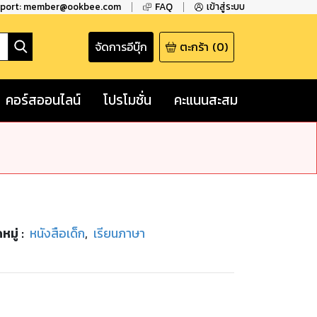
pport: member@ookbee.com
FAQ
เข้าสู่ระบบ
จัดการอีบุ๊ก
ตะกร้า
(
0
)
คอร์สออนไลน์
โปรโมชั่น
คะแนนสะสม
หมู่
:
หนังสือเด็ก
,
เรียนภาษา