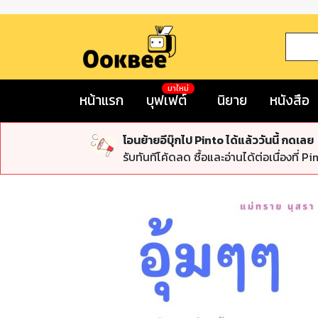
มาใหม่
หน้าแรก
บุฟเฟต์
นิยาย
หนังสือ
โอนย้ายอีบุ๊กไป Pinto ได้แล้ววันนี้ กดเลย
รับทันทีโค้ดลด ซื้อและอ่านได้ต่อเนื่องที่ Pi