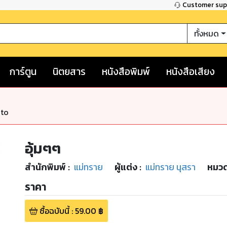
Customer su
ทั้งหมด
การ์ตูน
นิตยสาร
หนังสือพิมพ์
หนังสือเสียง
nto
อุ้มๆๆ
สำนักพิมพ์
:
แม่ทราย
ผู้แต่ง :
แม่ทราย นุสรา
หมวด
ราคา
ซื้อฉบับนี้
:
59.00
฿