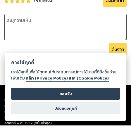
ส่งคะแนน
ให้
5
คะแนน
ส่งรีวิว
การใช้คุกกี้
เราใช้คุกกี้เพื่อให้ทุกคนได้ประสบการณ์การใช้งานที่ดียิ่งขึ้นอ่าน
เพิ่มเติม
คลิก (Privacy Policy) และ (Cookie Policy)
Copyright ©
2026
Storylog Co., Ltd. - สตอรี่ล็อกขอสงวนสิทธิ์ไม่รับผิดชอบ
ต่อผลงานหรือเนื้อหาใดที่อัปโหลดผ่านเว็บไซต์และปรากฏว่าละเมิดสิทธิใน
ยอมรับ
ทรัพย์สินทางปัญญาของบุคคลอื่นหรือขัดต่อกฎหมายและศีลธรรม ดังนั้น ผู้อ่าน
ทุกท่านโปรดใช้วิจารณญาณในการกลั่นกรองด้วยตนเอง และหากท่านพบว่าส่วน
ปรับแต่งคุกกี้
หนึ่งส่วนใดขัดต่อกฎหมายและศีลธรรม กรุณาแจ้งมายังบริษัท เพื่อทีมงานจะได้
ดำเนินการในทันที ทั้งนี้ ทางสตอรี่ล็อกขอสงวนลิขสิทธิ์ตามพระราชบัญญัติ
ลิขสิทธิ์ พ.ศ. 2537 (ฉบับล่าสุด)