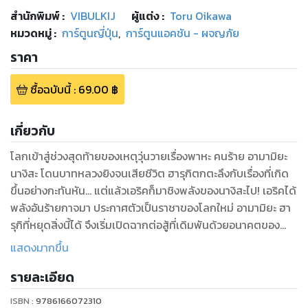
สำนักพิมพ์
:
VIBULKIJ
ผู้แต่ง :
Toru Oikawa
หมวดหมู่
:
การ์ตูนญี่ปุ่น
,
การ์ตูนแอคชัน - ผจญภัย
ราคา
ซื้อฉบับนี้
:
69.00
฿
เกี่ยวกับ
โลกเข้าสู่ช่วงสุดท้ายของเหตุวุ่นวายเรื่องพาหะ คนร้าย อามามิยะ
นางิสะ โดนบาทหลวงยิงจนเสียชีวิต ฮารุกิตกตะลึงกับเรื่องที่เกิด
ขึ้นอย่างกะทันหัน... แต่แล้วเอริคก็มาชิงพลังของนางิสะไป! เอริคได้
พลังอันร้ายกาจมา ประกาศตัวเป็นราชาของโลกใหม่ อามามิยะ ฮา
รุกิที่หยุดสิ่งนี้ได้ จึงเริ่มเปิดฉากต่อสู้ที่เดิมพันด้วยอนาคตของ
มวลมนุษย์!!
แสดงมากขึ้น
รายละเอียด
ISBN :
9786166072310