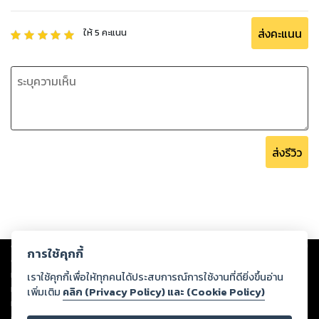
ส่งคะแนน
ให้
5
คะแนน
ส่งรีวิว
Copyright ©
2026
Storylog Co., Ltd. - สตอรี่ล็อกขอสงวนสิทธิ์ไม่รับผิดชอบ
การใช้คุกกี้
ต่อผลงานหรือเนื้อหาใดที่อัปโหลดผ่านเว็บไซต์และปรากฏว่าละเมิดสิทธิใน
ทรัพย์สินทางปัญญาของบุคคลอื่นหรือขัดต่อกฎหมายและศีลธรรม ดังนั้น ผู้อ่าน
เราใช้คุกกี้เพื่อให้ทุกคนได้ประสบการณ์การใช้งานที่ดียิ่งขึ้นอ่าน
ทุกท่านโปรดใช้วิจารณญาณในการกลั่นกรองด้วยตนเอง และหากท่านพบว่าส่วน
เพิ่มเติม
คลิก (Privacy Policy) และ (Cookie Policy)
หนึ่งส่วนใดขัดต่อกฎหมายและศีลธรรม กรุณาแจ้งมายังบริษัท เพื่อทีมงานจะได้
ดำเนินการในทันที ทั้งนี้ ทางสตอรี่ล็อกขอสงวนลิขสิทธิ์ตามพระราชบัญญัติ