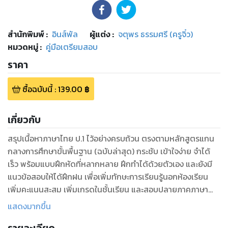
สำนักพิมพ์
:
อินส์พัล
ผู้แต่ง :
จตุพร ธรรมศรี (ครูจิ๋ว)
หมวดหมู่
:
คู่มือเตรียมสอบ
ราคา
ซื้อฉบับนี้
:
139.00
฿
เกี่ยวกับ
สรุปเนื้อหาภาษาไทย ป.1 ไว้อย่างครบถ้วน ตรงตามหลักสูตรแกน
กลางการศึกษาขั้นพื้นฐาน (ฉบับล่าสุด) กระชับ เข้าใจง่าย จำได้
เร็ว พร้อมแบบฝึกหัดที่หลากหลาย ฝึกทำได้ด้วยตัวเอง และยังมี
แนวข้อสอบให้ได้ฝึกฝน เพื่อเพิ่มทักษะการเรียนรู้นอกห้องเรียน
เพิ่มคะแนนสะสม เพิ่มเกรดในชั้นเรียน และสอบปลายภาคภาษา
ไทย ป.1 ได้อย่างมั่นใจ
แสดงมากขึ้น