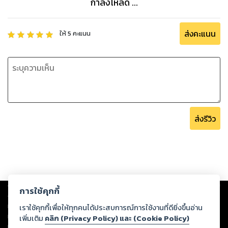
กำลังโหลด ...
ส่งคะแนน
ให้
5
คะแนน
ส่งรีวิว
Copyright ©
2026
Storylog Co., Ltd. - สตอรี่ล็อกขอสงวนสิทธิ์ไม่รับผิดชอบ
การใช้คุกกี้
ต่อผลงานหรือเนื้อหาใดที่อัปโหลดผ่านเว็บไซต์และปรากฏว่าละเมิดสิทธิใน
ทรัพย์สินทางปัญญาของบุคคลอื่นหรือขัดต่อกฎหมายและศีลธรรม ดังนั้น ผู้อ่าน
เราใช้คุกกี้เพื่อให้ทุกคนได้ประสบการณ์การใช้งานที่ดียิ่งขึ้นอ่าน
ทุกท่านโปรดใช้วิจารณญาณในการกลั่นกรองด้วยตนเอง และหากท่านพบว่าส่วน
เพิ่มเติม
คลิก (Privacy Policy) และ (Cookie Policy)
หนึ่งส่วนใดขัดต่อกฎหมายและศีลธรรม กรุณาแจ้งมายังบริษัท เพื่อทีมงานจะได้