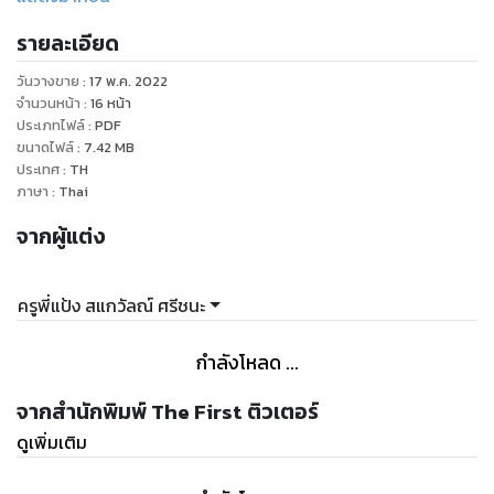
มาร่วมเรียนรู้เทคนิค แนวคิดสู้ความสำเร็จของบุรุษใจเพชรกัน
รายละเอียด
หากท่านได้ฟังเรื่องราวในหนังสือเล่มนี้แล้ว คงจะจุดประกายฝัน
ทำให้ท่านมีแรงบัลดาลใจ กล้าที่จะตัดสินใจลงมือทำให้เป้าหมาย
วันวางขาย
:
17 พ.ค. 2022
เป็นจริง
จำนวนหน้า
:
16
หน้า
พร้อมต่อสู้กับอุปสรรคระหว่างการเดินทางสู่เป้าหมาย
ประเภทไฟล์
:
PDF
ขนาดไฟล์
:
7.42
MB
ประเทศ
:
TH
ภาษา
:
Thai
จากผู้แต่ง
ครูพี่แป้ง สแกวัลณ์ ศรีชนะ
กำลังโหลด ...
จากสำนักพิมพ์ The First ติวเตอร์
ดูเพิ่มเติม