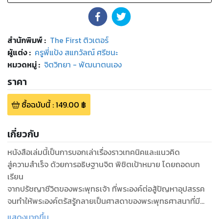
สำนักพิมพ์
:
The First ติวเตอร์
ผู้แต่ง :
ครูพี่แป้ง สแกวัลณ์ ศรีชนะ
หมวดหมู่
:
จิตวิทยา - พัฒนาตนเอง
ราคา
ซื้อฉบับนี้
:
149.00
฿
เกี่ยวกับ
หนังสือเล่มนี้เป็นการบอกเล่าเรื่องราวเทคนิคและแนวคิด
สู่ความสำเร็จ ด้วยการอธิษฐานจิต พิชิตเป้าหมาย โดยถอดบท
เรียน
จากปรัชญาชีวิตของพระพุทธเจ้า ที่พระองค์ต่อสู้ปัญหาอุปสรรค
จนทำให้พระองค์ตรัสรู้กลายเป็นศาสดาของพระพุทธศาสนาที่มี
ผู้คนนับถือกันทั่วโลก และได้ชื่อว่าเป็น "บุรุษใจเพชร"
แสดงมากขึ้น