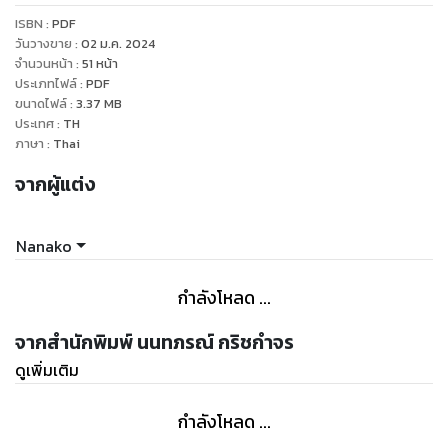
ที่จะต้องพ่ายให้กับนางเอกตลอดกาล พระเอกก็ต้องคู่กับนางเอก
ISBN :
PDF
ส่วนนางร้ายก็ต้องตกตายไปในท้ายที่สุด ไม่ว่านางร้ายจะพยายาม
วันวางขาย
:
02 ม.ค. 2024
มากแค่ไหน ทุ่มเทมากเท่าไร รักมากแค่ไหน หัวใจดวงนี้ของข้าก็ยัง
จำนวนหน้า
:
51
หน้า
ประเภทไฟล์
:
PDF
ไร้ค่าในสายตาของท่าน หากชาติหน้ามีจริง ข้าจะขอเริ่มต้นใหม่ ข้า
ขนาดไฟล์
:
3.37
MB
จะไม่รักท่านอีกต่อไป...แล้วสวรรค์ก็ให้โอกาสข้าอีกครั้ง ให้ข้าได้มี
ประเทศ
:
TH
ชีวิตอีกครั้ง ข้าขอสาบาน ข้าจะใช้ชีวิตที่สองที่ได้มานี้อย่างสงบ ไม่
ภาษา
:
Thai
ยุ่ง ไม่วุ่นวายกับใครอีก รวมทั้งชีวิตน้อยๆ ที่กำลังจะถือกำเนิดใน
จากผู้แต่ง
ท้องของข้านี้ ข้าจะดูแลเขาให้ดี เด็กน้อยที่เปรียบเหมือนกับแสง
สว่างในชีวิตที่สองของข้า....
Nanako
[ตัวอย่าง เล่ม 3 -เล่มจบ: PDF, บทที่ 101 – 110]
กำลังโหลด ...
จากสำนักพิมพ์ นนทภรณ์ กริชกำจร
ดูเพิ่มเติม
กำลังโหลด ...