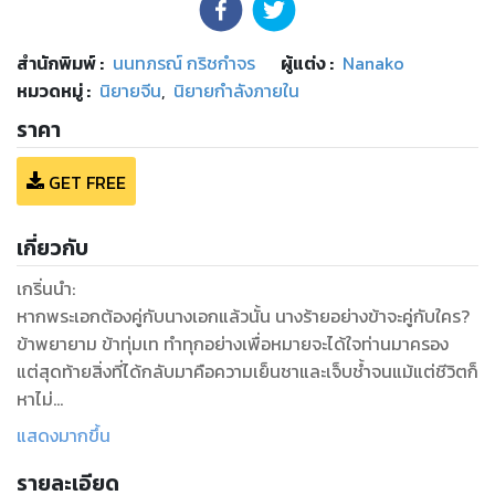
สำนักพิมพ์
:
นนทภรณ์ กริชกำจร
ผู้แต่ง :
Nanako
หมวดหมู่
:
นิยายจีน
,
นิยายกำลังภายใน
ราคา
GET FREE
เกี่ยวกับ
เกริ่นนำ:
หากพระเอกต้องคู่กับนางเอกแล้วนั้น นางร้ายอย่างข้าจะคู่กับใคร?
ข้าพยายาม ข้าทุ่มเท ทำทุกอย่างเพื่อหมายจะได้ใจท่านมาครอง
แต่สุดท้ายสิ่งที่ได้กลับมาคือความเย็นชาและเจ็บช้ำจนแม้แต่ชีวิตก็
หาไม่
หากมีโอกาสได้แก้ตัวอีกครั้ง ข้าคนนี้จะไม่ขอรักท่านอีกต่อไป…..
แสดงมากขึ้น
รายละเอียด
หากชีวิตนี้เปรียบดั่งบทละคร ตัวข้านี้คงเป็นได้แค่นางร้าย ผู้มีชะตา