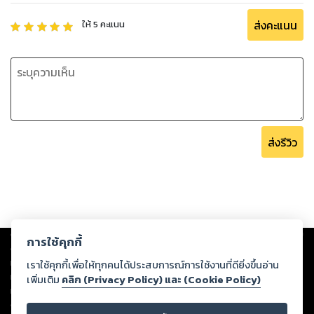
ส่งคะแนน
ให้
5
คะแนน
ส่งรีวิว
Copyright ©
2026
Storylog Co., Ltd. - สตอรี่ล็อกขอสงวนสิทธิ์ไม่รับผิดชอบ
การใช้คุกกี้
ต่อผลงานหรือเนื้อหาใดที่อัปโหลดผ่านเว็บไซต์และปรากฏว่าละเมิดสิทธิใน
ทรัพย์สินทางปัญญาของบุคคลอื่นหรือขัดต่อกฎหมายและศีลธรรม ดังนั้น ผู้อ่าน
เราใช้คุกกี้เพื่อให้ทุกคนได้ประสบการณ์การใช้งานที่ดียิ่งขึ้นอ่าน
ทุกท่านโปรดใช้วิจารณญาณในการกลั่นกรองด้วยตนเอง และหากท่านพบว่าส่วน
เพิ่มเติม
คลิก (Privacy Policy) และ (Cookie Policy)
หนึ่งส่วนใดขัดต่อกฎหมายและศีลธรรม กรุณาแจ้งมายังบริษัท เพื่อทีมงานจะได้
ดำเนินการในทันที ทั้งนี้ ทางสตอรี่ล็อกขอสงวนลิขสิทธิ์ตามพระราชบัญญัติ