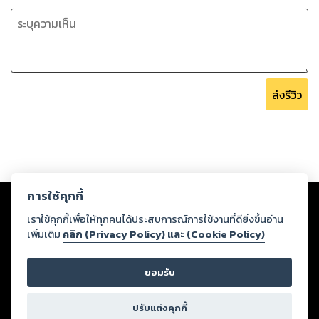
ส่งรีวิว
Copyright ©
2026
Storylog Co., Ltd. - สตอรี่ล็อกขอสงวนสิทธิ์ไม่รับผิดชอบ
การใช้คุกกี้
ต่อผลงานหรือเนื้อหาใดที่อัปโหลดผ่านเว็บไซต์และปรากฏว่าละเมิดสิทธิใน
ทรัพย์สินทางปัญญาของบุคคลอื่นหรือขัดต่อกฎหมายและศีลธรรม ดังนั้น ผู้อ่าน
เราใช้คุกกี้เพื่อให้ทุกคนได้ประสบการณ์การใช้งานที่ดียิ่งขึ้นอ่าน
ทุกท่านโปรดใช้วิจารณญาณในการกลั่นกรองด้วยตนเอง และหากท่านพบว่าส่วน
เพิ่มเติม
คลิก (Privacy Policy) และ (Cookie Policy)
หนึ่งส่วนใดขัดต่อกฎหมายและศีลธรรม กรุณาแจ้งมายังบริษัท เพื่อทีมงานจะได้
ดำเนินการในทันที ทั้งนี้ ทางสตอรี่ล็อกขอสงวนลิขสิทธิ์ตามพระราชบัญญัติ
ยอมรับ
ลิขสิทธิ์ พ.ศ. 2537 (ฉบับล่าสุด)
For support: member@ookbee.com
ปรับแต่งคุกกี้
Version
1.3.17