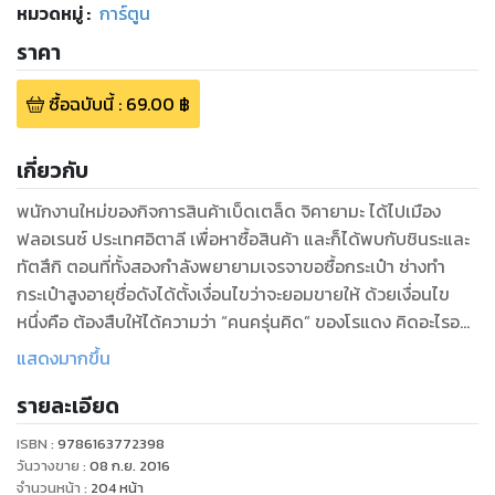
หมวดหมู่
:
การ์ตูน
ราคา
ซื้อฉบับนี้
:
69.00
฿
เกี่ยวกับ
พนักงานใหม่ของกิจการสินค้าเบ็ดเตล็ด จิคายามะ ได้ไปเมือง
ฟลอเรนซ์ ประเทศอิตาลี เพื่อหาซื้อสินค้า และก็ได้พบกับชินระและ
ทัตสึกิ ตอนที่ทั้งสองกำลังพยายามเจรจาขอซื้อกระเป๋า ช่างทำ
กระเป๋าสูงอายุชื่อดังได้ตั้งเงื่อนไขว่าจะยอมขายให้ ด้วยเงื่อนไข
หนึ่งคือ ต้องสืบให้ได้ความว่า “คนครุ่นคิด” ของโรแดง คิดอะไรอยู่
กันแน่?
แสดงมากขึ้น
รายละเอียด
ISBN :
9786163772398
วันวางขาย
:
08 ก.ย. 2016
จำนวนหน้า
:
204
หน้า