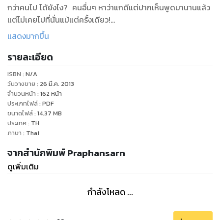
กว่าคนไป ได้ยังไง? คนอื่นๆ หาว่าแกดีแต่ปากเห็นพูดมานานแล้ว
แต่ไม่เคยไปที่นั่นแม้แต่ครั้งเดียว!
สองเกลอขี้เมาจึงรับท้าทันที โดยมีข้อแม้ว่าถ้าพวกแกไป
แสดงมากขึ้น
ดวดเหล้าที่นั่นได้ถึงสามทุ่ม คนท้าจะต้องเลี้ยงเหล้าแกไม่อั้น...คน
รายละเอียด
อื่นๆ ก็ตกลงทันทีเพราะอยากจะเห็นคนจริงเช่นกัน พอดีคืนนั้น
พระจันทร์ข้างแรมเพิ่งจะขึ้น ตากิ่งกับตาเดือนหิ้วขวดเหล้าเดิน
ISBN :
N/A
หัวเราะต่อกระซิกไปจนถึงศาลาริมน้ำ ท่ามกลางความเงียบและ
วันวางขาย
:
26 มี.ค. 2013
วังเวงอย่างเหลือเชื่อของสรรพสิ่งรอบกาย สองเกลอ นั่งโจ้
จำนวนหน้า
:
162
หน้า
ประเภทไฟล์
:
PDF
เหล้ากัน พลันก็เหลียวมองซ้ายขวาก็ไม่เห็นอะไร... แต่ตาเดือนกลับ
ขนาดไฟล์
:
14.37
MB
ตาไวหันไปเห็นใครกำลังยืนตะคุ่มๆ อยู่ที่หัวบันไดก็ร้องบอกเพื่อน
ประเทศ
:
TH
แต่ตากิ่งหันไปมองก็ไม่เห็นใครแม้แต่คนเดียว ทั้งสองถกเถียงหา
ภาษา
:
Thai
ข้อสรุปกันอยู่ไม่นาน ก็ต้องผงะ สติเตลิดแทบไม่เป็นสมประดี เมื่อ
จากสำนักพิมพ์ Praphansarn
หันไปเห็นภาพ... ร่างขาวๆ ในผ้าตราสังเป็นสิบๆ ร่างนั่งเบียดเสียด
ดูเพิ่มเติม
กันจ้องเขม็งมาเป็นตาเดียวกัน ท่ามกลางเสียงคร่ำครวญโอดโอย
โหยหวนราวกับตกอยู่ในนรกอเวจี สองเกลอร้องจ้าโจนผลุงลงจาก
ศาลา วิ่งล้มลุกคลุกคลานจนสิ้นสติ
กำลังโหลด ...