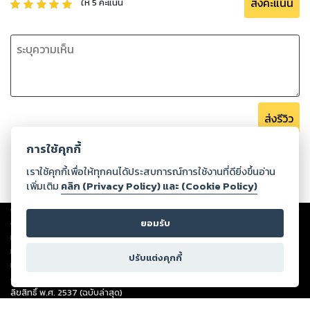
ส่งคะแนน
ให้
5
คะแนน
ส่งรีวิว
การใช้คุกกี้
เราใช้คุกกี้เพื่อให้ทุกคนได้ประสบการณ์การใช้งานที่ดียิ่งขึ้นอ่าน
เพิ่มเติม
คลิก (Privacy Policy) และ (Cookie Policy)
Copyright ©
2026
Storylog Co., Ltd. - สตอรี่ล็อกขอสงวนสิทธิ์ไม่รับผิดชอบ
ต่อผลงานหรือเนื้อหาใดที่อัปโหลดผ่านเว็บไซต์และปรากฏว่าละเมิดสิทธิใน
ยอมรับ
ทรัพย์สินทางปัญญาของบุคคลอื่นหรือขัดต่อกฎหมายและศีลธรรม ดังนั้น ผู้อ่าน
ทุกท่านโปรดใช้วิจารณญาณในการกลั่นกรองด้วยตนเอง และหากท่านพบว่าส่วน
ปรับแต่งคุกกี้
หนึ่งส่วนใดขัดต่อกฎหมายและศีลธรรม กรุณาแจ้งมายังบริษัท เพื่อทีมงานจะได้
ดำเนินการในทันที ทั้งนี้ ทางสตอรี่ล็อกขอสงวนลิขสิทธิ์ตามพระราชบัญญัติ
ลิขสิทธิ์ พ.ศ. 2537 (ฉบับล่าสุด)