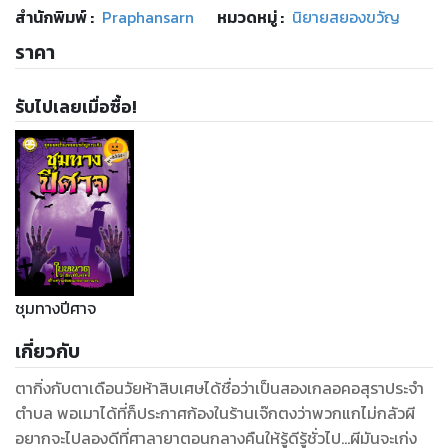
สำนักพิมพ์
:
Praphansarn
หมวดหมู่
:
นิยายสยองขวัญ
ราคา
รับไปเลยเมื่อซื้อ!
ชุมทางปีศาจ
เกี่ยวกับ
ตากิ่งกับตาเดือนวัยห้าสิบเศษได้ชื่อว่าเป็นสองเกลอคอสุราประจำ
ตำบล พอเมาได้ที่ก็ประกาศก้องในร้านเจ๊กตงว่าพวกแกไม่กลัวผี
อยากจะไปลองดีที่ศาลายาตอนกลางคืนให้รู้ดีรู้ชั่วไป...ผีมันจะเก่ง