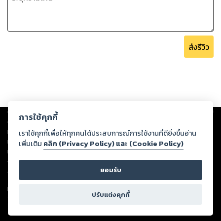
ส่งรีวิว
Copyright ©
2026
Storylog Co., Ltd. - สตอรี่ล็อกขอสงวนสิทธิ์ไม่รับผิดชอบ
การใช้คุกกี้
ต่อผลงานหรือเนื้อหาใดที่อัปโหลดผ่านเว็บไซต์และปรากฏว่าละเมิดสิทธิใน
ทรัพย์สินทางปัญญาของบุคคลอื่นหรือขัดต่อกฎหมายและศีลธรรม ดังนั้น ผู้อ่าน
เราใช้คุกกี้เพื่อให้ทุกคนได้ประสบการณ์การใช้งานที่ดียิ่งขึ้นอ่าน
ทุกท่านโปรดใช้วิจารณญาณในการกลั่นกรองด้วยตนเอง และหากท่านพบว่าส่วน
เพิ่มเติม
คลิก (Privacy Policy) และ (Cookie Policy)
หนึ่งส่วนใดขัดต่อกฎหมายและศีลธรรม กรุณาแจ้งมายังบริษัท เพื่อทีมงานจะได้
ดำเนินการในทันที ทั้งนี้ ทางสตอรี่ล็อกขอสงวนลิขสิทธิ์ตามพระราชบัญญัติ
ยอมรับ
ลิขสิทธิ์ พ.ศ. 2537 (ฉบับล่าสุด)
For support: member@ookbee.com
ปรับแต่งคุกกี้
Version
1.3.17