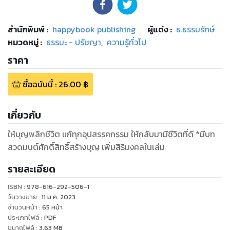
สำนักพิมพ์
:
happybook publishing
ผู้แต่ง :
ธ.ธรรมรักษ์
หมวดหมู่
:
ธรรมะ - ปรัชญา
,
ความรู้ทั่วไป
ราคา
ซื้อฉบับนี้
:
26.00
฿
เกี่ยวกับ
ให้บุญพลิกชีวิต แก้ทุกอุปสรรคกรรม ให้กลับมามีชีวิตที่ดี *มีบท
สวดมนต์ศักดิ์สิทธิ์สร้างบุญ เพิ่มสิริมงคลในเล่ม
รายละเอียด
ISBN :
978-616-292-506-1
วันวางขาย
:
11 ม.ค. 2023
จำนวนหน้า
:
65
หน้า
ประเภทไฟล์
:
PDF
ขนาดไฟล์
:
3.63
MB