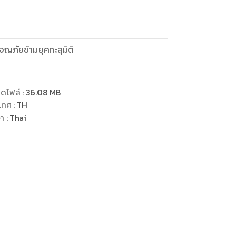
จญภัยข้ามยุคทะลุมิติ
ดไฟล์
:
36.08
MB
เทศ
:
TH
ษา
:
Thai