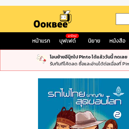
มาใหม่
หน้าแรก
บุฟเฟต์
นิยาย
หนังสือ
โอนย้ายอีบุ๊กไป Pinto ได้แล้ววันนี้ กดเลย
รับทันทีโค้ดลด ซื้อและอ่านได้ต่อเนื่องที่ Pi