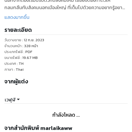
นอกจากต้องเริ่มปรับตัวกับสังคมใหม่ เธอยังต้องทำตัวให้
กลมกลืนกับสังคมนอกเมืองใหญ่ ที่เต็มไปด้วยความอยากรู้อยาก
เห็น เมื่อรู้ว่าเธอคืออดีตดาราค้างฟ้า เมนี
แสดงมากขึ้น
ชีวิตของเธอมันควรจบลงที่เพียงการทำหน้าที่เป็นแม่บ้านในฟาร์ม
รายละเอียด
แต่มันกลับวุ่นวาย เพราะอดีตคนควงที่ถังแตก คิดจะตามมาเกาะ
แกะเพื่อให้เธอหาเลี้ยง นั่นมันยังซวยไม่พอ เมื่อต้องคอยเอาตัวรอด
วันวางขาย
:
12 ก.ย. 2023
ให้พ้นจากนายจ้างจอมหื่น ที่คึกคักไม่แพ้ม้าในคอกของเขาด้วย
จำนวนหน้า
:
328
หน้า
ประเภทไฟล์
:
PDF
ขนาดไฟล์
:
19.67
MB
ประเทศ
:
TH
ภาษา
:
Thai
จากผู้แต่ง
เวฬุฬี
กำลังโหลด ...
จากสำนักพิมพ์ marlaikaww