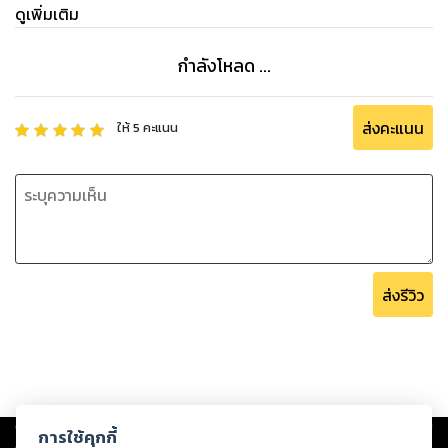
ดูเพิ่มเติม
กำลังโหลด ...
ส่งคะแนน
ให้
5
คะแนน
ส่งรีวิว
Copyright ©
2026
Storylog Co., Ltd. - สตอรี่ล็อกขอสงวนสิทธิ์ไม่รับผิดชอบ
การใช้คุกกี้
ต่อผลงานหรือเนื้อหาใดที่อัปโหลดผ่านเว็บไซต์และปรากฏว่าละเมิดสิทธิใน