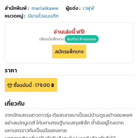
สำนักพิมพ์
:
marlaikaww
ผู้แต่ง :
เวฬุฬี
หมวดหมู่
:
นิยายโรแมนติก
อ่านเล่มนี้ ฟรี!
เพียงมีแพ็กเกจ
Buffet Premium
สมัครแพ็กเกจ
ราคา
ซื้อฉบับนี้
:
179.00
฿
เกี่ยวกับ
จากนักแสดงสาวดาวรุ่ง ต้องกลายมาเป็นแม่บ้านดูแลม้าจอมพยศ
อย่างแม่หนูเดซี ให้มหาเศรษฐีนามสกุลพิลึก ซ้ำยังอยู่ไกลจาก
มหานครราวกับเป็นเมืองคนหาย