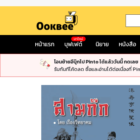
มาใหม่
หน้าแรก
บุฟเฟต์
นิยาย
หนังสือ
โอนย้ายอีบุ๊กไป Pinto ได้แล้ววันนี้ กดเลย
รับทันทีโค้ดลด ซื้อและอ่านได้ต่อเนื่องที่ Pi