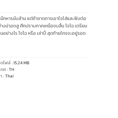
มีทหารนับล้าน แต่ถ้าขาดการเอาใจใส่และฟังต่อ
่างน่าอดสู ศึกปราบภาคเหนือจบสิ้น โจโฉ เตรียม
เป็นอย่างไร โจโฉ หรือ เล่าปี่ สุดท้ายใครจะอยู่รอด
ดไฟล์
:
15.24
MB
เทศ
:
TH
ษา
:
Thai