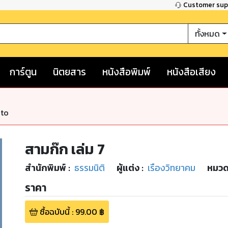
Customer su
ทั้งหมด
การ์ตูน
นิตยสาร
หนังสือพิมพ์
หนังสือเสียง
nto
สามก๊ก เล่ม 7
สำนักพิมพ์
:
ธรรมนิติ
ผู้แต่ง :
เรืองวิทยาคม
หมวดห
ราคา
ซื้อฉบับนี้
:
99.00
฿