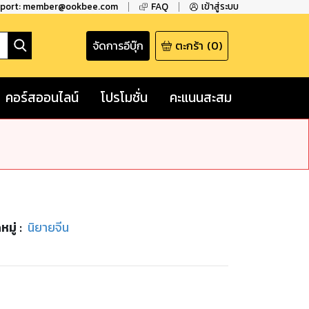
pport: member@ookbee.com
FAQ
เข้าสู่ระบบ
จัดการอีบุ๊ก
ตะกร้า
(
0
)
คอร์สออนไลน์
โปรโมชั่น
คะแนนสะสม
มู่
:
นิยายจีน