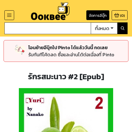
จัดการอีบุ๊ก
(
0
)
ทั้งหมด
โอนย้ายอีบุ๊กไป Pinto ได้แล้ววันนี้ กดเลย
รับทันทีโค้ดลด ซื้อและอ่านได้ต่อเนื่องที่ Pinto
รักรสมะนาว #2 [Epub]