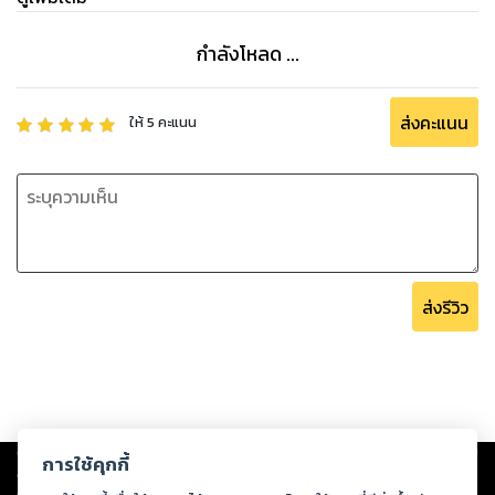
[เล่ม 2: บทที่ 11-20, Epub, นิยายหญิงรักหญิง, Yuri, NC18+]
กำลังโหลด ...
ส่งคะแนน
ให้
5
คะแนน
ส่งรีวิว
Copyright ©
2026
Storylog Co., Ltd. - สตอรี่ล็อกขอสงวนสิทธิ์ไม่รับผิดชอบ
การใช้คุกกี้
ต่อผลงานหรือเนื้อหาใดที่อัปโหลดผ่านเว็บไซต์และปรากฏว่าละเมิดสิทธิใน