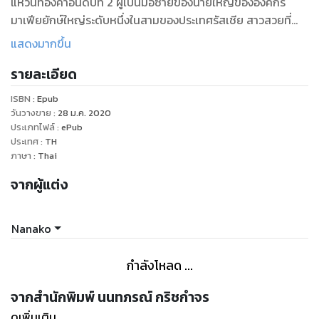
แหวนทองคำอันดับที่ 2 ผู้เป็นมือซ้ายของนายใหญ่ขององค์กร
มาเฟียยักษ์ใหญ่ระดับหนึ่งในสามของประเทศรัสเชีย สาวสวยที่
มากด้วยความสามารถ เก่งกล้า ฉลาดและเจ้าแผนการ
แสดงมากขึ้น
แต่ใครจะคิดว่า อยู่ดีๆ คนสวยนักฆ่า ต้องเปลี่ยนไปเป็น ‘หัวหน้าทีม
รายละเอียด
ช่วยเหลือ’ ที่ต้องบุกฝ่าป่าดงพงไพร่ไปช่วยเหลือทีมนัก
วิทยาศาสตร์ขององค์กรที่ถูกลักพาตัวไปจากกลุ่มกบฏแบ่งแยก
ISBN :
Epub
ดินแดนจากตะวันออกกลาง
วันวางขาย
:
28 ม.ค. 2020
จากนั้นยังไม่พอ ยังตามด้วยภารกิจช่วยชีวิตเพื่อนรัก จากปากเหว
ประเภทไฟล์
:
ePub
ประเทศ
:
TH
ของขุมนรก ที่เพื่อนรักก้าวเท้าเข้าไปแล้วครึ่งตัว ซึ่งกว่าจะหาตัว
ภาษา
:
Thai
เจอ กว่าจะตามล่าศัตรูมาลงโทษได้ งานนี้หินอย่างมาก เพราะศัตรู
เป็นถึงสายลับ CIA และกองกำลังทหารสหรัฐ
จากผู้แต่ง
พอจบภารกิจทั้งสองแล้ว คิดว่าจะได้พัก ก็ยังโชคร้าย ถูกลากมา
เข้าทีมภารกิจช่วยโลก จากอาชญากรโรคจิตที่มีไอคิวระดับ
Nanako
อัจฉริยะอีกด้วย งานนี้ไม่ใช่หมูๆ แถมยังต้องเสียงอันตรายสุดชีวิต
อีกด้วย
กำลังโหลด ...
แล้วความรักที่มาพร้อมกับภารกิจสุดหินก็เริ่มขึ้น...ใครว่าความรักจะ
มีรสหวานเพียงอย่างเดียว มาเจอความรักของสองคนนี้ จะได้รู้ว่า
จากสำนักพิมพ์ นนทภรณ์ กริชกำจร
‘รักรสมะนาว’ จะเป็นรสชาติอย่างไร????
ดูเพิ่มเติม