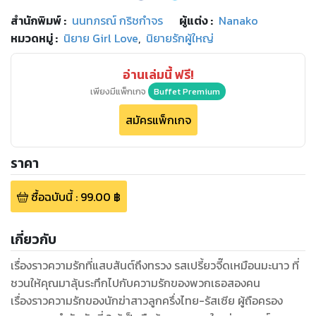
สำนักพิมพ์
:
นนทภรณ์ กริชกำจร
ผู้แต่ง :
Nanako
หมวดหมู่
:
นิยาย Girl Love
,
นิยายรักผู้ใหญ่
อ่านเล่มนี้ ฟรี!
เพียงมีแพ็กเกจ
Buffet Premium
สมัครแพ็กเกจ
ราคา
ซื้อฉบับนี้
:
99.00
฿
เกี่ยวกับ
เรื่องราวความรักที่แสบสันต์ถึงทรวง รสเปรี้ยวจี๊ดเหมือนมะนาว ที่
ชวนให้คุณมาลุ้นระทึกไปกับความรักของพวกเธอสองคน
เรื่องราวความรักของนักฆ่าสาวลูกครึ่งไทย-รัสเซีย ผู้ถือครอง