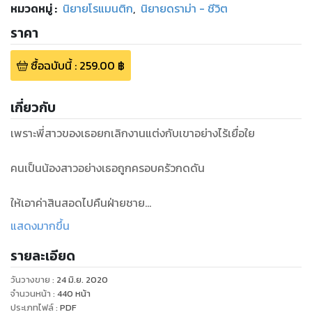
หมวดหมู่
:
นิยายโรแมนติก
,
นิยายดราม่า - ชีวิต
ราคา
ซื้อฉบับนี้
:
259.00
฿
เกี่ยวกับ
เพราะพี่สาวของเธอยกเลิกงานแต่งกับเขาอย่างไร้เยื่อใย
คนเป็นน้องสาวอย่างเธอถูกครอบครัวกดดัน
ให้เอาค่าสินสอดไปคืนฝ่ายชาย
แสดงมากขึ้น
ทว่ามารดาของเธอดันเอาส่วนหนึ่งของค่าสินสอด
รายละเอียด
ไปโปะหนี้บ้านจนหมด
วันวางขาย
:
24 มิ.ย. 2020
จำนวนหน้า
:
440
หน้า
งานเลยงอกสิคราวนี้
ประเภทไฟล์
:
PDF