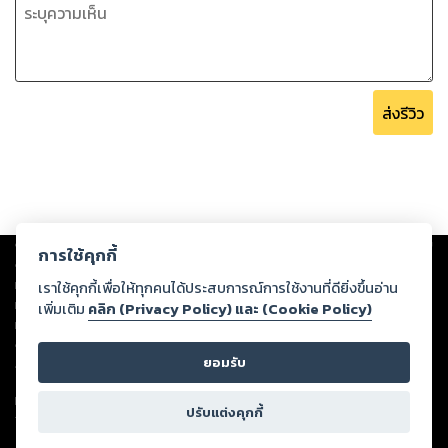
ส่งรีวิว
Copyright ©
2026
Storylog Co., Ltd. - สตอรี่ล็อกขอสงวนสิทธิ์ไม่รับผิดชอบ
การใช้คุกกี้
ต่อผลงานหรือเนื้อหาใดที่อัปโหลดผ่านเว็บไซต์และปรากฏว่าละเมิดสิทธิใน
ทรัพย์สินทางปัญญาของบุคคลอื่นหรือขัดต่อกฎหมายและศีลธรรม ดังนั้น ผู้อ่าน
เราใช้คุกกี้เพื่อให้ทุกคนได้ประสบการณ์การใช้งานที่ดียิ่งขึ้นอ่าน
ทุกท่านโปรดใช้วิจารณญาณในการกลั่นกรองด้วยตนเอง และหากท่านพบว่าส่วน
เพิ่มเติม
คลิก (Privacy Policy) และ (Cookie Policy)
หนึ่งส่วนใดขัดต่อกฎหมายและศีลธรรม กรุณาแจ้งมายังบริษัท เพื่อทีมงานจะได้
ดำเนินการในทันที ทั้งนี้ ทางสตอรี่ล็อกขอสงวนลิขสิทธิ์ตามพระราชบัญญัติ
ยอมรับ
ลิขสิทธิ์ พ.ศ. 2537 (ฉบับล่าสุด)
For support: member@ookbee.com
ปรับแต่งคุกกี้
Version
1.3.17