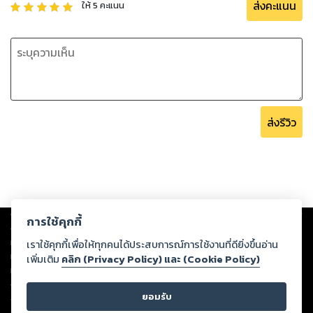
ส่งคะแนน
ให้
5
คะแนน
ส่งรีวิว
Copyright ©
2026
Storylog Co., Ltd. - สตอรี่ล็อกขอสงวนสิทธิ์ไม่รับผิดชอบ
การใช้คุกกี้
ต่อผลงานหรือเนื้อหาใดที่อัปโหลดผ่านเว็บไซต์และปรากฏว่าละเมิดสิทธิใน
ทรัพย์สินทางปัญญาของบุคคลอื่นหรือขัดต่อกฎหมายและศีลธรรม ดังนั้น ผู้อ่าน
เราใช้คุกกี้เพื่อให้ทุกคนได้ประสบการณ์การใช้งานที่ดียิ่งขึ้นอ่าน
ทุกท่านโปรดใช้วิจารณญาณในการกลั่นกรองด้วยตนเอง และหากท่านพบว่าส่วน
เพิ่มเติม
คลิก (Privacy Policy) และ (Cookie Policy)
หนึ่งส่วนใดขัดต่อกฎหมายและศีลธรรม กรุณาแจ้งมายังบริษัท เพื่อทีมงานจะได้
ดำเนินการในทันที ทั้งนี้ ทางสตอรี่ล็อกขอสงวนลิขสิทธิ์ตามพระราชบัญญัติ
ยอมรับ
ลิขสิทธิ์ พ.ศ. 2537 (ฉบับล่าสุด)