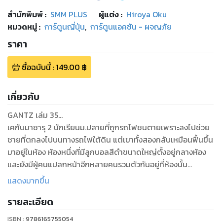
สำนักพิมพ์
:
SMM PLUS
ผู้แต่ง :
Hiroya Oku
หมวดหมู่
:
การ์ตูนญี่ปุ่น
,
การ์ตูนแอคชัน - ผจญภัย
ราคา
ซื้อฉบับนี้
:
149.00
฿
เกี่ยวกับ
GANTZ เล่ม 35...
เคกับมาซารุ 2 นักเรียนม.ปลายที่ถูกรถไฟชนตายเพราะลงไปช่วย
ชายที่ตกลงไปบนทางรถไฟใต้ดิน แต่เขาทั้งสองกลับเหมือนฟื้นขึ้น
มาอยู่ในห้อง ห้องหนึ่งที่มีลูกบอลสีดำขนาดใหญ่ตั้งอยู่กลางห้อง
และยังมีผู้คนแปลกหน้าอีกหลายคนรวมตัวกันอยู่ที่ห้องนั้น
แสดงมากขึ้น
พวกเขาทั้งหมดถูกลูกบอลสีดำสั่งให้เข้าร่วมเล่นเดธเกมพร้อมทั้ง
รายละเอียด
มอบภารกิจ อาวุธและชุดสูทให้ แล้วก็ถูกส่งตัวไปกำจัดสิ่งมีชีวิต
ประหลาด และบอกว่าใครที่ชนะเกมล่านี้จนมีแต้มสะสมครบจะ
ISBN :
9786165755054