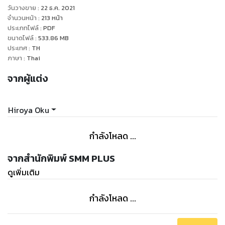
สามารถฟื้นคืนชีพได้... โลกที่พวกเขาอยู่คือที่ไหน และพวกเขาตาย
วันวางขาย
:
22 ธ.ค. 2021
แล้วจริงๆ รึ รวมถึงเจ้าลูกบอลสีดำนั้นคือสิ่งใดกันแน่ ร่วมหาคำ
จำนวนหน้า
:
213
หน้า
ประเภทไฟล์
:
PDF
ตอบอันพิศวงนี้ได้ด้วยตัวคุณเท่านั้น
ขนาดไฟล์
:
533.86
MB
ประเทศ
:
TH
ภาษา
:
Thai
จากผู้แต่ง
Hiroya Oku
กำลังโหลด ...
จากสำนักพิมพ์ SMM PLUS
ดูเพิ่มเติม
กำลังโหลด ...