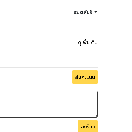
ขาเดินมาหยุดตรงหน้าเคาน์เตอร์ ยื่นหน้าเข้าใกล้
เฌอเลียร์
า”
้ามกับใจ
ยังไง”
ดูเพิ่มเติม
ส่งคะแนน
ียวปากป้องกัน แต่เขาไวกว่ายกมือใหญ่บีบแก้ม
้าน ... ที่ดูท่าว่าจะหวานกว่าขนม ลิ้นสากลงลึกไซ้
อดถอนออกมา
คล้ายขี้ผึ้งราวละลายลงกับพื้น มือที่ควรปัด
ยุงกายไม่ให้ล้ม
ให้คนอื่นนอกจากผมอีกเหรอ”
ส่งรีวิว
ัด สโรชาได้สติตื่นจากฝัน