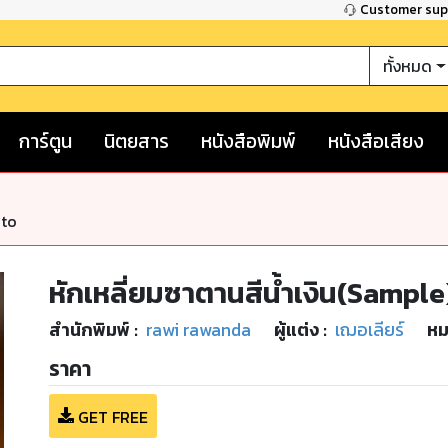
Customer su
ทั้งหมด
การ์ตูน
นิตยสาร
หนังสือพิมพ์
หนังสือเสียง
nto
หักเหลี่ยมซาตานสีน้ำเงิน(Sample
สำนักพิมพ์
:
rawi rawanda
ผู้แต่ง :
เฌอเลียร์
หม
ราคา
GET FREE