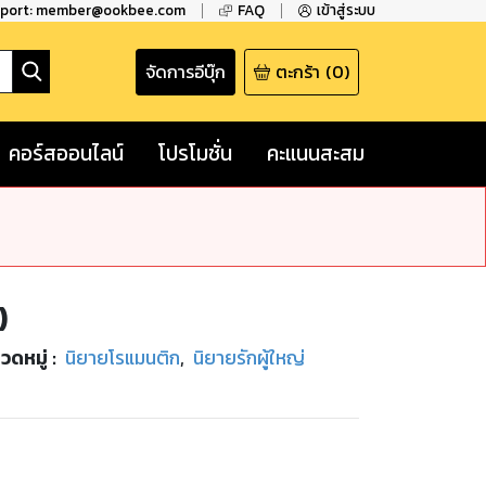
pport: member@ookbee.com
FAQ
เข้าสู่ระบบ
จัดการอีบุ๊ก
ตะกร้า
(
0
)
คอร์สออนไลน์
โปรโมชั่น
คะแนนสะสม
)
วดหมู่
:
นิยายโรแมนติก
,
นิยายรักผู้ใหญ่