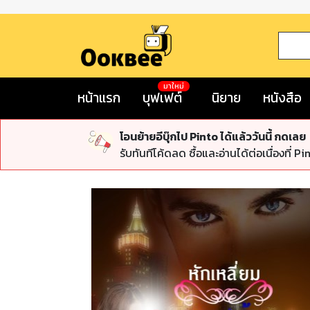
มาใหม่
หน้าแรก
บุฟเฟต์
นิยาย
หนังสือ
โอนย้ายอีบุ๊กไป Pinto ได้แล้ววันนี้ กดเลย
รับทันทีโค้ดลด ซื้อและอ่านได้ต่อเนื่องที่ Pi