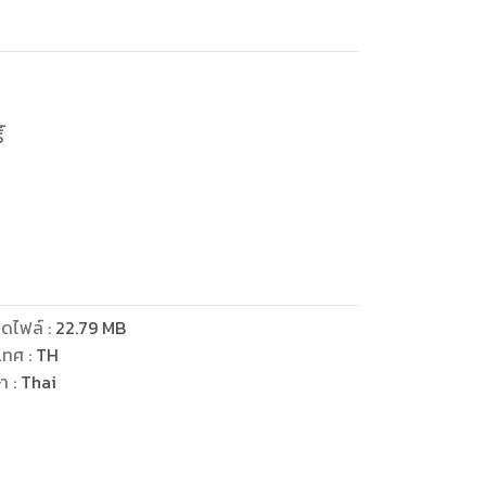
์
่นไร
ดไฟล์
:
22.79
MB
เทศ
:
TH
อก
ษา
:
Thai
ปเลย ฉันจะได้กลับมาใช้ชีวิตเดิมๆ ได้สักที”