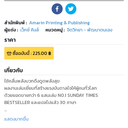
สำนักพิมพ์
:
Amarin Printing & Publishing
ผู้แต่ง :
เว็กซ์ คิงส์
หมวดหมู่
:
จิตวิทยา - พัฒนาตนเอง
ราคา
ซื้อฉบับนี้
:
225.00
฿
เกี่ยวกับ
ใช้คลื่นพลังบวกดึงดูดพลังสุข
ผลงานเล่มเยี่ยมที่สร้างแรงบันดาลใจให้ผู้คนทั่วโลก
ด้วยยอดขายกว่า 6 แสนเล่ม N0.1 SUNDAY TIMES
BESTSELLER และแปลไปแล้ว 30 ภาษา
ความลับของการบรรลุในสิ่งยิ่งใหญ่คือ
แสดงมากขึ้น
การเข้าใจกฎแห่งแรงสั่นสะเทือนที่กล่าวว่า ทุกอย่างในจักรวาลล้วน