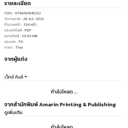
รายละเอียด
เกิดจากแรงสั่นสะเทือน
ทุกแรงสั่นสะเทือนที่มีความถี่ตรงกันสามารถดึงดูดกันได้
ISBN :
9786161845322
อย่าเผลอไผลไปตามสมองที่ติดนิสัยชอบผลักไสโชคและสิ่งดีๆ
วันวางขาย
:
26 ส.ค. 2022
ด้วยพลังลบ
จำนวนหน้า
:
234
หน้า
ประเภทไฟล์
:
PDF
ยิ่งคุณส่งคลื่นพลังบวกออกสู่ภายนอก จักรวาลจะยิ่งสะท้อนคลื่น
ขนาดไฟล์
:
20.63
MB
ความสุขกลับมาเท่าทวีคุณ
ประเทศ
:
TH
ทุกคำพูด อารมณ์ และการกระทำของคุณเปลี่ยนชีวิตคุณได้ทันที
ภาษา
:
Thai
จากผู้แต่ง
“เว็กซ์ คิงส์” ผู้ได้รับการยกย่องว่าเป็นผู้นำทางจิตวิญญาณแก่คน
รุ่นใหม่
จะเปลี่ยนคลื่นความถี่ทางอารมณ์ของคุณให้ตรงกับพลังงานบวก
เว็กซ์ คิงส์
ทั้งหลาย
เพื่อดึงดูดความสุขและความสำเร็จอย่างที่คุณอาจไม่เคยคิดฝัน
กำลังโหลด ...
ใช้คลื่นพลังบวกดึงดูดพลังสุข กฎแห่งแรงสั่นสะเทือนที่ดึงดูด
จากสำนักพิมพ์ Amarin Printing & Publishing
พลังงานบวกรอบตัว
ดูเพิ่มเติม
เพื่อบรรลุความสุขและเป้าหมายอันยิ่งใหญ่กว่าที่คุณคิดฝัน!
กำลังโหลด ...