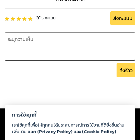
ส่งคะแนน
ให้
5
คะแนน
ส่งรีวิว
Copyright ©
2026
Storylog Co., Ltd. - สตอรี่ล็อกขอสงวนสิทธิ์ไม่รับผิดชอบ
การใช้คุกกี้
ต่อผลงานหรือเนื้อหาใดที่อัปโหลดผ่านเว็บไซต์และปรากฏว่าละเมิดสิทธิใน
ทรัพย์สินทางปัญญาของบุคคลอื่นหรือขัดต่อกฎหมายและศีลธรรม ดังนั้น ผู้อ่าน
เราใช้คุกกี้เพื่อให้ทุกคนได้ประสบการณ์การใช้งานที่ดียิ่งขึ้นอ่าน
ทุกท่านโปรดใช้วิจารณญาณในการกลั่นกรองด้วยตนเอง และหากท่านพบว่าส่วน
เพิ่มเติม
คลิก (Privacy Policy) และ (Cookie Policy)
หนึ่งส่วนใดขัดต่อกฎหมายและศีลธรรม กรุณาแจ้งมายังบริษัท เพื่อทีมงานจะได้